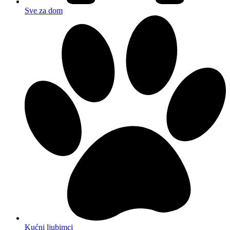
Sve za dom
Kućni ljubimci