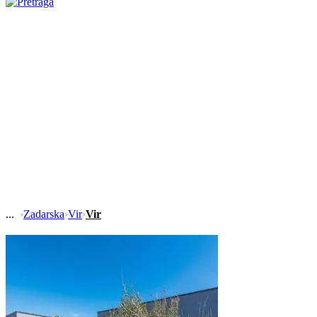
›
Zadarska
›
Vir
›
Vir