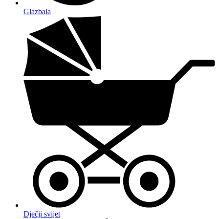
Glazbala
Dječji svijet