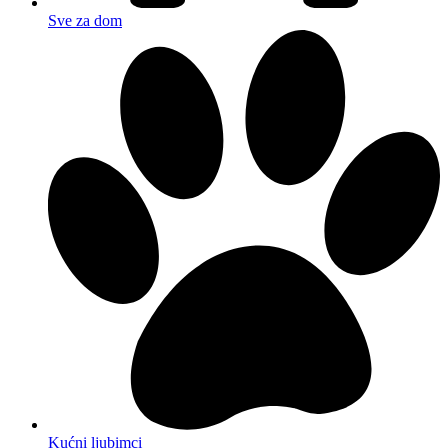
Sve za dom
Kućni ljubimci