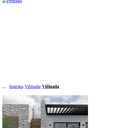
›
Istarska
›
Vižinada
›
Vižinada