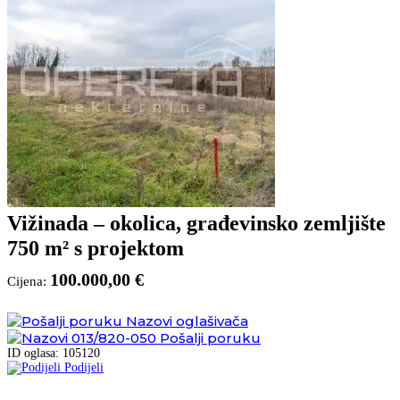
Vižinada – okolica, građevinsko zemljište
750 m² s projektom
100.000,00 €
Cijena:
Nazovi oglašivača
013/820-050
Pošalji poruku
ID oglasa: 105120
Podijeli