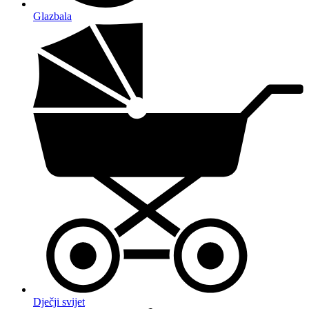
Glazbala
Dječji svijet