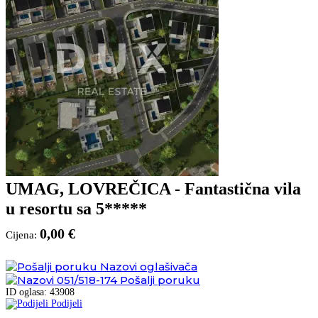
UMAG, LOVREČICA - Fantastična vila
u resortu sa 5*****
0,00 €
Cijena:
Nazovi oglašivača
051/518-174
Pošalji poruku
ID oglasa: 43908
Podijeli