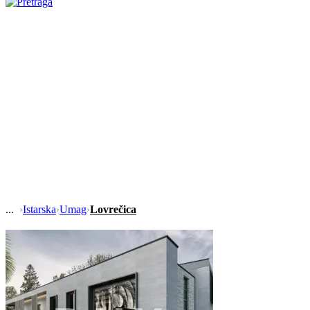
›
Istarska
›
Umag
›
Lovrečica