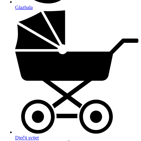
Glazbala
Dječji svijet