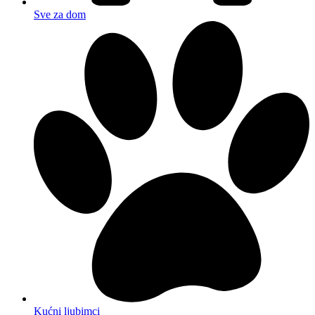
Sve za dom
Kućni ljubimci