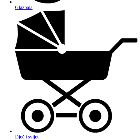
Glazbala
Dječji svijet