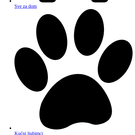
Sve za dom
Kućni ljubimci