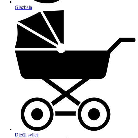
Glazbala
Dječji svijet