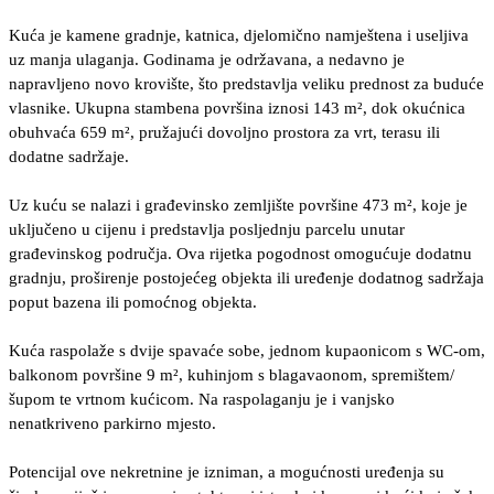
Kuća je kamene gradnje, katnica, djelomično namještena i useljiva
uz manja ulaganja. Godinama je održavana, a nedavno je
napravljeno novo krovište, što predstavlja veliku prednost za buduće
vlasnike. Ukupna stambena površina iznosi 143 m², dok okućnica
obuhvaća 659 m², pružajući dovoljno prostora za vrt, terasu ili
dodatne sadržaje.
Uz kuću se nalazi i građevinsko zemljište površine 473 m², koje je
uključeno u cijenu i predstavlja posljednju parcelu unutar
građevinskog područja. Ova rijetka pogodnost omogućuje dodatnu
gradnju, proširenje postojećeg objekta ili uređenje dodatnog sadržaja
poput bazena ili pomoćnog objekta.
Kuća raspolaže s dvije spavaće sobe, jednom kupaonicom s WC-om,
balkonom površine 9 m², kuhinjom s blagavaonom, spremištem/
šupom te vrtnom kućicom. Na raspolaganju je i vanjsko
nenatkriveno parkirno mjesto.
Potencijal ove nekretnine je izniman, a mogućnosti uređenja su