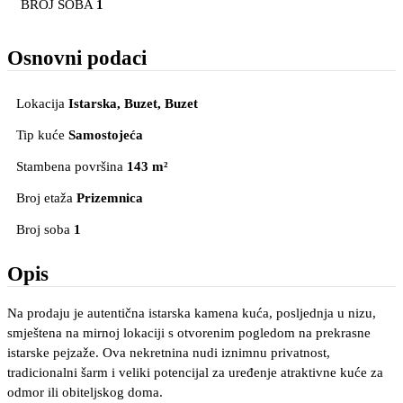
BROJ SOBA
1
Osnovni podaci
Lokacija
Istarska, Buzet
, Buzet
Tip kuće
Samostojeća
Stambena površina
143 m²
Broj etaža
Prizemnica
Broj soba
1
Opis
Na prodaju je autentična istarska kamena kuća, posljednja u nizu,
smještena na mirnoj lokaciji s otvorenim pogledom na prekrasne
istarske pejzaže. Ova nekretnina nudi iznimnu privatnost,
tradicionalni šarm i veliki potencijal za uređenje atraktivne kuće za
odmor ili obiteljskog doma.