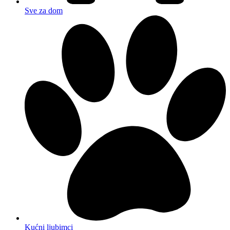
Sve za dom
Kućni ljubimci