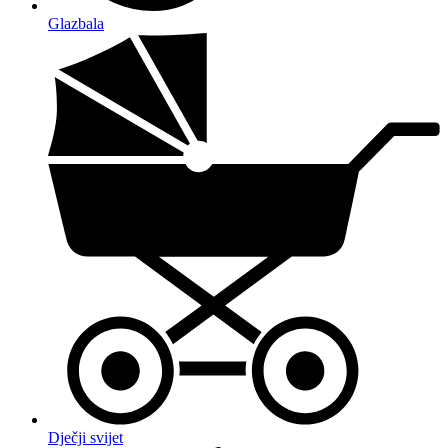
Glazbala
Dječji svijet