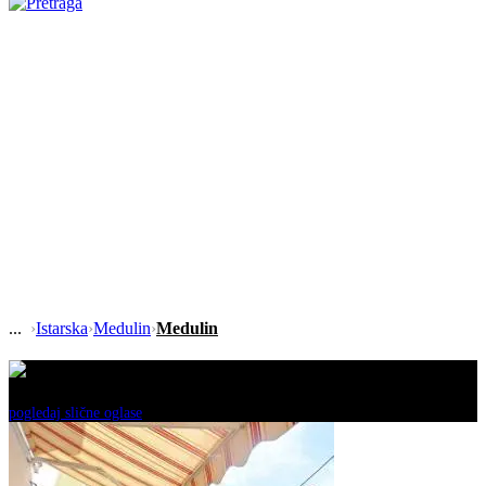
›
Istarska
›
Medulin
›
Medulin
Ovaj oglas je neaktivan!
pogledaj slične oglase