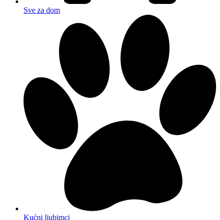
Sve za dom
Kućni ljubimci