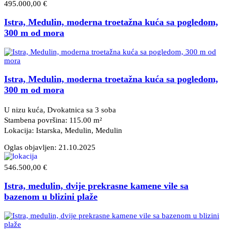
495.000,00 €
Istra, Medulin, moderna troetažna kuća sa pogledom,
300 m od mora
Istra, Medulin, moderna troetažna kuća sa pogledom,
300 m od mora
U nizu kuća, Dvokatnica sa 3 soba
Stambena površina: 115.00 m²
Lokacija: Istarska, Medulin
, Medulin
Oglas objavljen:
21.10.2025
546.500,00 €
Istra, medulin, dvije prekrasne kamene vile sa
bazenom u blizini plaže