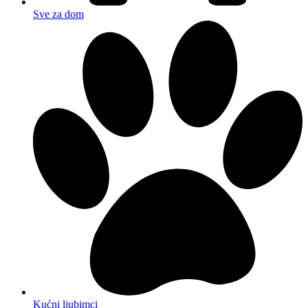
Sve za dom
Kućni ljubimci