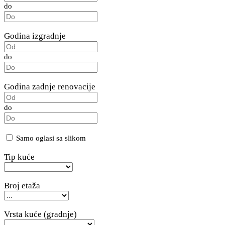
do
Godina izgradnje
do
Godina zadnje renovacije
do
Samo oglasi sa slikom
Tip kuće
Broj etaža
Vrsta kuće (gradnje)