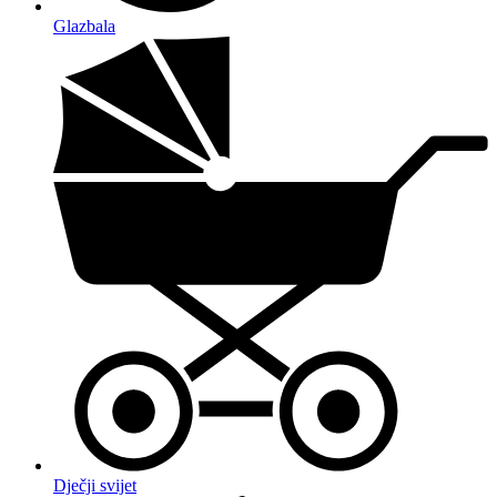
Glazbala
Dječji svijet