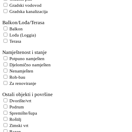
Gradski vodovod
Gradska kanalizacija
Balkon/Lođa/Terasa
Balkon
Lođa (Loggia)
Terasa
Namještenost i stanje
Potpuno namješten
Djelomično namješten
Nenamješten
Roh-bau
Za renoviranje
Ostali objekti i površine
Dvorište/vrt
Podrum
Spremište/šupa
Roštilj
Zimski vrt
Bazen