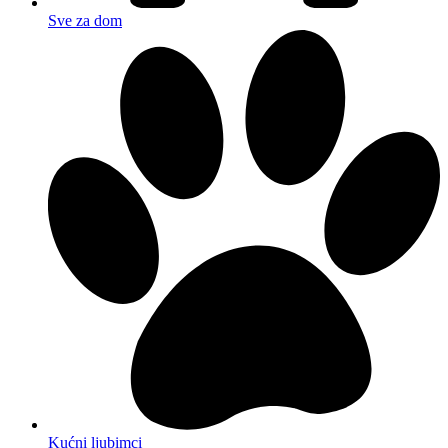
Sve za dom
Kućni ljubimci