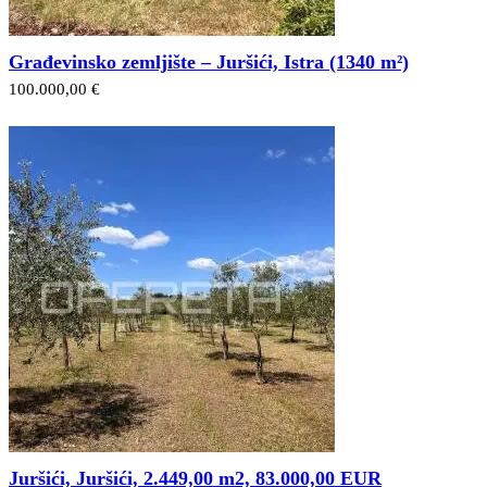
Građevinsko zemljište – Juršići, Istra (1340 m²)
100.000,00 €
Juršići, Juršići, 2.449,00 m2, 83.000,00 EUR