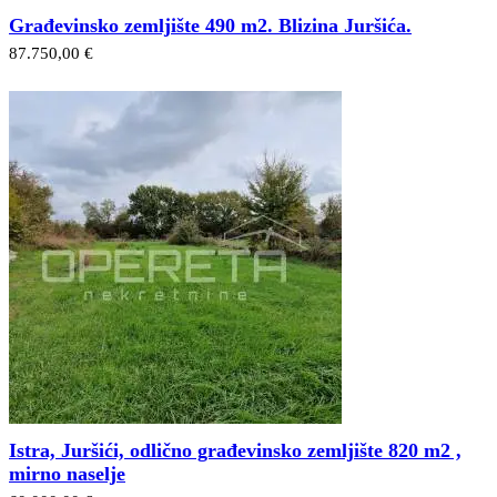
Građevinsko zemljište 490 m2. Blizina Juršića.
87.750,00 €
Istra, Juršići, odlično građevinsko zemljište 820 m2 ,
mirno naselje