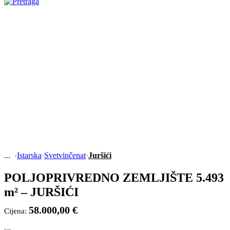
›
Istarska
›
Svetvinčenat
›
Juršići
POLJOPRIVREDNO ZEMLJIŠTE 5.493
m² – JURŠIĆI
58.000,00 €
Cijena: