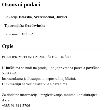
Osnovni podaci
Lokacija
Istarska, Svetvinčenat
, Juršići
Tip zemljišta
Građevinsko
Površina
5.493 m²
Opis
POLJOPRIVREDNO ZEMLJIŠTE – JURŠIĆI
U Juršićima se nudi na prodaju poljoprivredna parcela površine
5.493 m².
Infrastruktura je dostupna u neposrednoj blizini.
U okruženju se već nalaze vile s bazenima.
Za dodatne informacije i razgledavanje, molimo kontaktirajte:
Azra
+385 91 611 5706