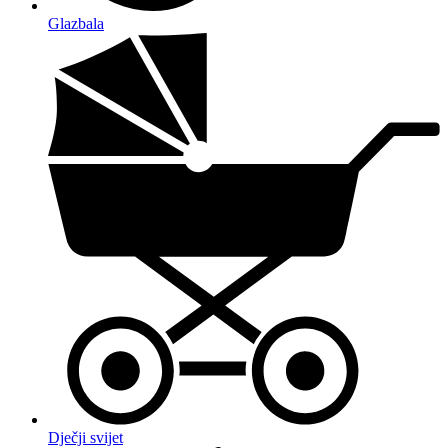
Glazbala
Dječji svijet