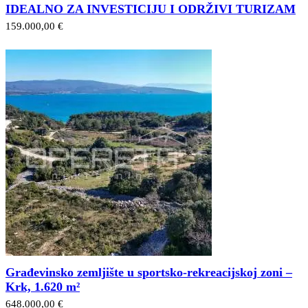
IDEALNO ZA INVESTICIJU I ODRŽIVI TURIZAM
159.000,00 €
Građevinsko zemljište u sportsko-rekreacijskoj zoni –
Krk, 1.620 m²
648.000,00 €