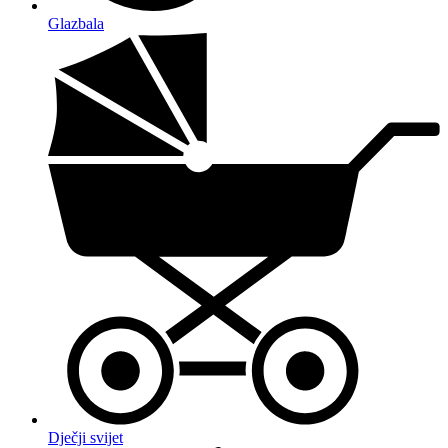
Glazbala
Dječji svijet