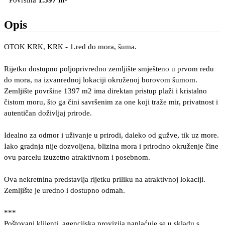
Površina
1.397 m²
Opis
OTOK KRK, KRK - 1.red do mora, šuma.
Rijetko dostupno poljoprivredno zemljište smješteno u prvom redu
do mora, na izvanrednoj lokaciji okruženoj borovom šumom.
Zemljište površine 1397 m2 ima direktan pristup plaži i kristalno
čistom moru, što ga čini savršenim za one koji traže mir, privatnost i
autentičan doživljaj prirode.
Idealno za odmor i uživanje u prirodi, daleko od gužve, tik uz more.
Iako gradnja nije dozvoljena, blizina mora i prirodno okruženje čine
ovu parcelu izuzetno atraktivnom i posebnom.
Ova nekretnina predstavlja rijetku priliku na atraktivnoj lokaciji.
Zemljište je uredno i dostupno odmah.
***
Poštovani klijenti, agencijska provizija naplaćuje se u skladu s