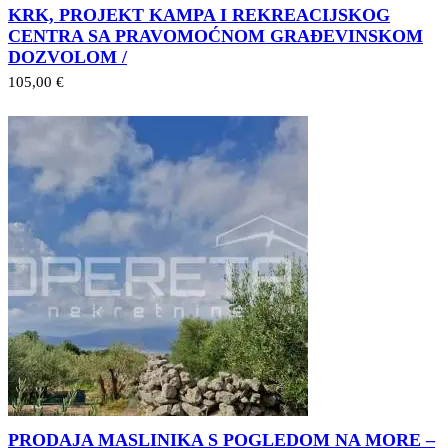
KRK, PROJEKT KAMPA I REKREACIJSKOG
CENTRA SA PRAVOMOĆNOM GRAĐEVINSKOM
DOZVOLOM /
105,00 €
PRODAJA MASLINIKA S POGLEDOM NA MORE –