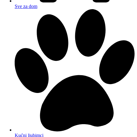
Sve za dom
Kućni ljubimci