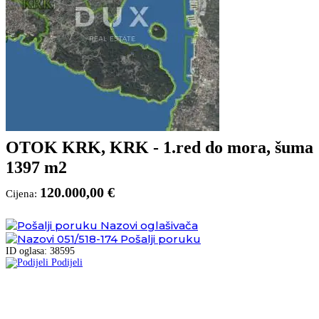
OTOK KRK, KRK - 1.red do mora, šuma
1397 m2
120.000,00 €
Cijena:
Nazovi oglašivača
051/518-174
Pošalji poruku
ID oglasa: 38595
Podijeli