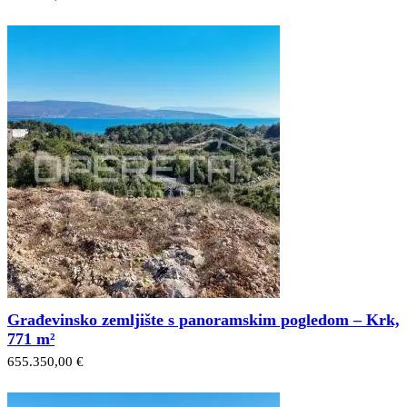
Građevinsko zemljište s panoramskim pogledom – Krk,
771 m²
655.350,00 €