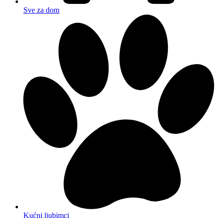
Sve za dom
Kućni ljubimci