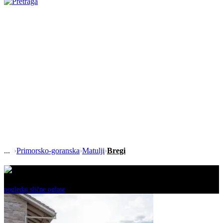
›
Primorsko-goranska
›
Matulji
›
Bregi
Ovaj oglas je neaktivan!
pogledaj slične oglase