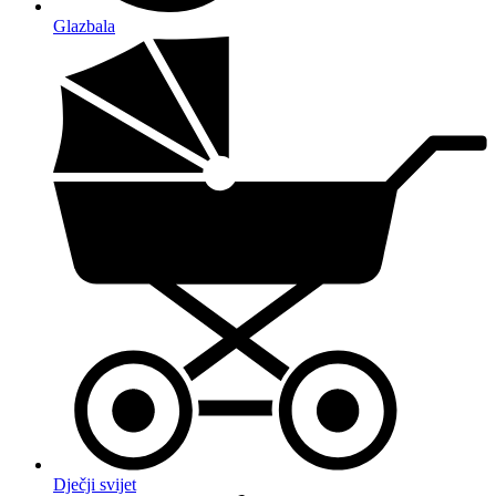
Glazbala
Dječji svijet