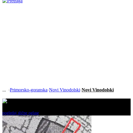
›
Primorsko-goranska
›
Novi Vinodolski
›
Novi Vinodolski
Ovaj oglas je neaktivan!
pogledaj slične oglase