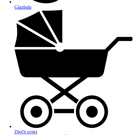
Glazbala
Dječji svijet