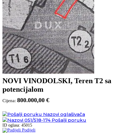
NOVI VINODOLSKI, Teren T2 sa
potencijalom
800.000,00 €
Cijena:
Nazovi oglašivača
051/518-174
Pošalji poruku
ID oglasa: 45015
Podijeli