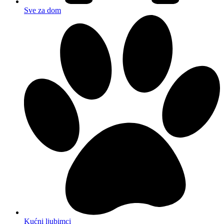
Sve za dom
Kućni ljubimci