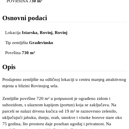
POVRŠINA
730 m²
Osnovni podaci
Lokacija
Istarska, Rovinj
, Rovinj
Tip zemljišta
Građevinsko
Površina
730 m²
Opis
Prodajemo zemljište na odličnoj lokaciji u centru manjeg atraktivnog
mjesta u blizini Rovinsjog sela.
Zemljište površine 720 m² u potpunosti je ograđeno zidom i
suhozidom, s ulaznom kapijom (portun) koja se zaključava. Na
parceli se nalazi drvena kućica od 19 m² te raznovrsno zelenilo,
uključujući jabuku, dunju, orah, smokve i visoke borove stare oko
75 godina, što prostoru daje poseban ugođaj i privatnost. Na