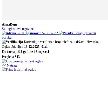
AlmaDom
Svi oglasi ove trgovine
52100
052/213-332
Pošalji privatnu
poruku
Korisnik je verificirao broj telefona u državi: Hrvatska
Oglas objavljen
13.12.2025. 01:14
Do isteka još
2 godine i 8 mjeseci
Pregleda
343
Prijavi oglas
<< Natrag
Ispirintaj oglas