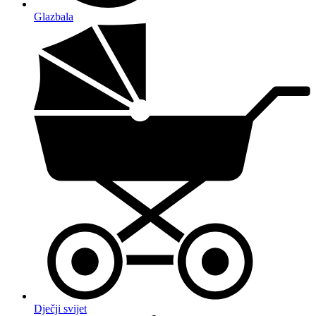
Glazbala
Dječji svijet