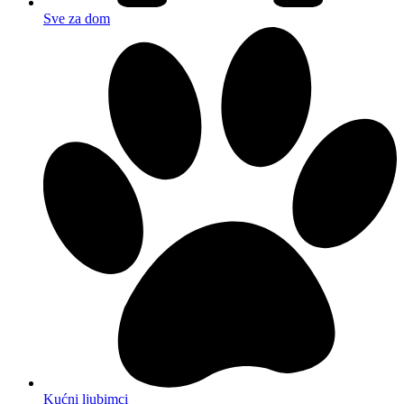
Sve za dom
Kućni ljubimci