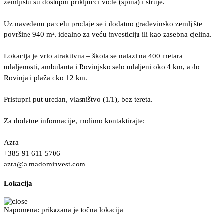
zemljištu su dostupni priključci vode (špina) i struje.
Uz navedenu parcelu prodaje se i dodatno građevinsko zemljište
površine 940 m², idealno za veću investiciju ili kao zasebna cjelina.
Lokacija je vrlo atraktivna – škola se nalazi na 400 metara
udaljenosti, ambulanta i Rovinjsko selo udaljeni oko 4 km, a do
Rovinja i plaža oko 12 km.
Pristupni put uredan, vlasništvo (1/1), bez tereta.
Za dodatne informacije, molimo kontaktirajte:
Azra
+385 91 611 5706
azra@almadominvest.com
Lokacija
Napomena: prikazana je točna lokacija