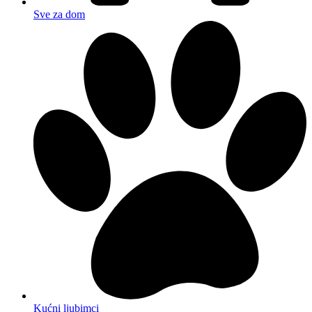
Sve za dom
Kućni ljubimci