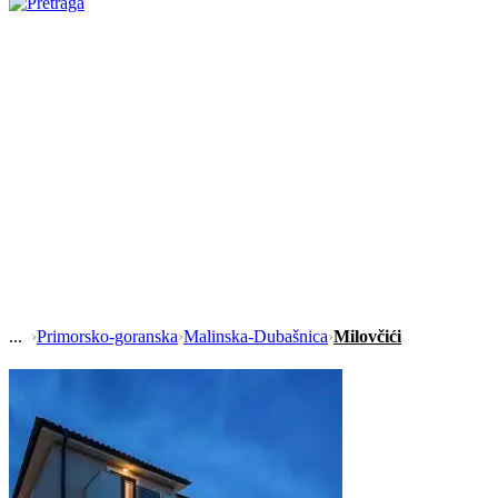
›
Primorsko-goranska
›
Malinska-Dubašnica
›
Milovčići