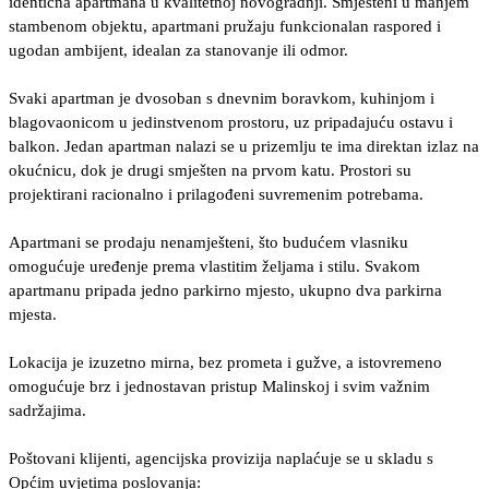
identična apartmana u kvalitetnoj novogradnji. Smješteni u manjem
stambenom objektu, apartmani pružaju funkcionalan raspored i
ugodan ambijent, idealan za stanovanje ili odmor.
Svaki apartman je dvosoban s dnevnim boravkom, kuhinjom i
blagovaonicom u jedinstvenom prostoru, uz pripadajuću ostavu i
balkon. Jedan apartman nalazi se u prizemlju te ima direktan izlaz na
okućnicu, dok je drugi smješten na prvom katu. Prostori su
projektirani racionalno i prilagođeni suvremenim potrebama.
Apartmani se prodaju nenamješteni, što budućem vlasniku
omogućuje uređenje prema vlastitim željama i stilu. Svakom
apartmanu pripada jedno parkirno mjesto, ukupno dva parkirna
mjesta.
Lokacija je izuzetno mirna, bez prometa i gužve, a istovremeno
omogućuje brz i jednostavan pristup Malinskoj i svim važnim
sadržajima.
Poštovani klijenti, agencijska provizija naplaćuje se u skladu s
Općim uvjetima poslovanja: