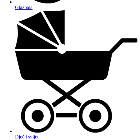
Glazbala
Dječji svijet