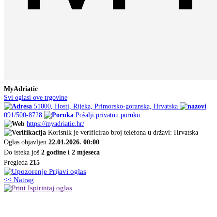
MyAdriatic
Svi oglasi ove trgovine
51000, Hosti, Rijeka, Primorsko-goranska, Hrvatska
091/500-8728
Pošalji privatnu poruku
https://myadriatic.hr/
Korisnik je verificirao broj telefona u državi: Hrvatska
Oglas objavljen
22.01.2026. 00:00
Do isteka još
2 godine i 2 mjeseca
Pregleda
215
Prijavi oglas
<< Natrag
Ispirintaj oglas