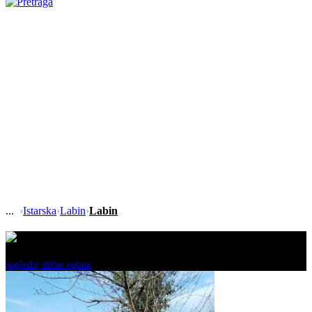
›
Istarska
›
Labin
›
Labin
Ovaj oglas je neaktivan!
pogledaj slične oglase