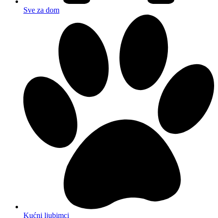
Sve za dom
Kućni ljubimci