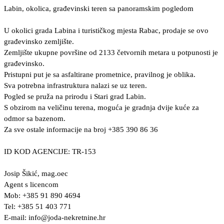
Labin, okolica, građevinski teren sa panoramskim pogledom
U okolici grada Labina i turističkog mjesta Rabac, prodaje se ovo
građevinsko zemljište.
Zemljište ukupne površine od 2133 četvornih metara u potpunosti je
građevinsko.
Pristupni put je sa asfaltirane prometnice, pravilnog je oblika.
Sva potrebna infrastruktura nalazi se uz teren.
Pogled se pruža na prirodu i Stari grad Labin.
S obzirom na veličinu terena, moguća je gradnja dvije kuće za
odmor sa bazenom.
Za sve ostale informacije na broj +385 390 86 36
ID KOD AGENCIJE: TR-153
Josip Šikić, mag.oec
Agent s licencom
Mob: +385 91 890 4694
Tel: +385 51 403 771
E-mail:
info@joda-nekretnine.hr