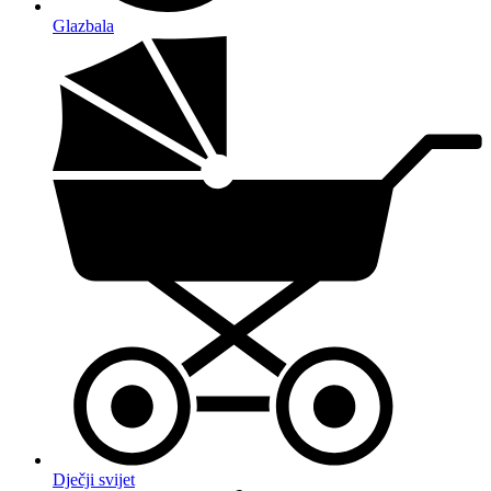
Glazbala
Dječji svijet