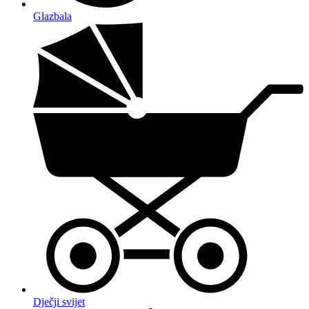
Glazbala
Dječji svijet