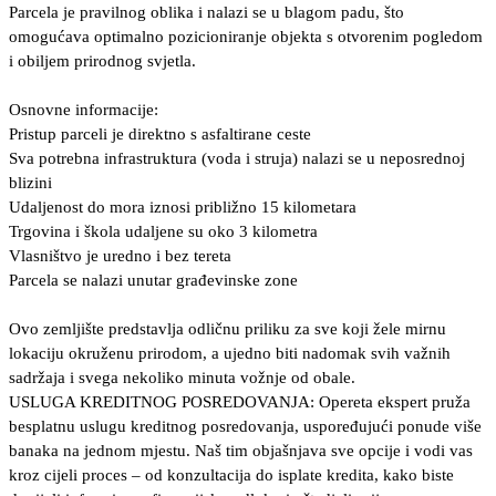
Parcela je pravilnog oblika i nalazi se u blagom padu, što
omogućava optimalno pozicioniranje objekta s otvorenim pogledom
i obiljem prirodnog svjetla.
Osnovne informacije:
Pristup parceli je direktno s asfaltirane ceste
Sva potrebna infrastruktura (voda i struja) nalazi se u neposrednoj
blizini
Udaljenost do mora iznosi približno 15 kilometara
Trgovina i škola udaljene su oko 3 kilometra
Vlasništvo je uredno i bez tereta
Parcela se nalazi unutar građevinske zone
Ovo zemljište predstavlja odličnu priliku za sve koji žele mirnu
lokaciju okruženu prirodom, a ujedno biti nadomak svih važnih
sadržaja i svega nekoliko minuta vožnje od obale.
USLUGA KREDITNOG POSREDOVANJA: Opereta ekspert pruža
besplatnu uslugu kreditnog posredovanja, uspoređujući ponude više
banaka na jednom mjestu. Naš tim objašnjava sve opcije i vodi vas
kroz cijeli proces – od konzultacija do isplate kredita, kako biste