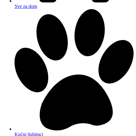
Sve za dom
Kućni ljubimci