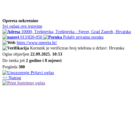
Opereta nekretnine
Svi oglasi ove trgovine
10000, Trešnjevka, Trešnjevka - Sjever, Grad Zagreb, Hrvatska
013/820-050
Pošalji privatnu poruku
https://www.opereta.hr/
Korisnik je verificirao broj telefona u državi: Hrvatska
Oglas objavljen
22.09.2025. 10:53
Do isteka još
2 godine i 8 mjeseci
Pregleda
300
Prijavi oglas
<< Natrag
Ispirintaj oglas