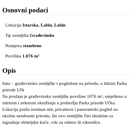
Osnovni podaci
Lokacija
Istarska, Labin
, Labin
Tip zemljišta
Građevinsko
Namjena
stambeno
Površina
1.076 m²
Opis
Istra – građevinsko zemljište s pogledom na prirodu, u blizini Parka
prirode Učk
Na prodaju je građevinsko zemljište površine 1076 m², smješteno u
mirnom i zelenom okruženju u podnožju Parka prirode Učka.
Lokacija pruža izniman mir, privatnost i panoramski pogled na
okolnu netaknutu prirodu, što ovo zemljište čini idealnim za
izgradnju obiteljske kuće, vile za odmor ili vikendice.