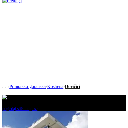
›
Primorsko-goranska
›
Kostrena
›
Doričići
Ovaj oglas je neaktivan!
pogledaj slične oglase