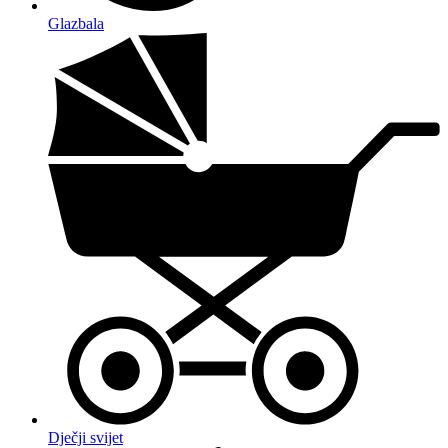
Glazbala
Dječji svijet