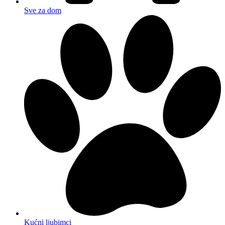
Sve za dom
Kućni ljubimci