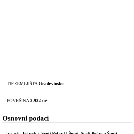
TIP ZEMLJIŠTA
Građevinsko
POVRŠINA
2.922 m²
Osnovni podaci
Lokacija
Istarska, Sveti Petar U Šumi
, Sveti Petar u Šumi