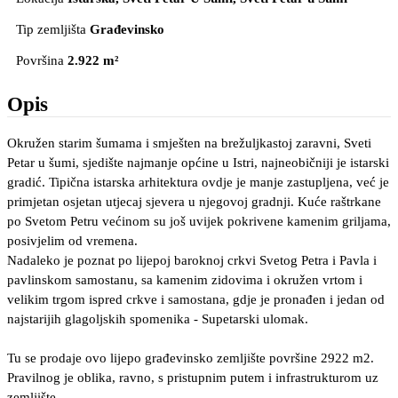
Tip zemljišta
Građevinsko
Površina
2.922 m²
Opis
Okružen starim šumama i smješten na brežuljkastoj zaravni, Sveti
Petar u šumi, sjedište najmanje općine u Istri, najneobičniji je istarski
gradić. Tipična istarska arhitektura ovdje je manje zastupljena, već je
primjetan osjetan utjecaj sjevera u njegovoj gradnji. Kuće raštrkane
po Svetom Petru većinom su još uvijek pokrivene kamenim griljama,
posivjelim od vremena.
Nadaleko je poznat po lijepoj baroknoj crkvi Svetog Petra i Pavla i
pavlinskom samostanu, sa kamenim zidovima i okružen vrtom i
velikim trgom ispred crkve i samostana, gdje je pronađen i jedan od
najstarijih glagoljskih spomenika - Supetarski ulomak.
Tu se prodaje ovo lijepo građevinsko zemljište površine 2922 m2.
Pravilnog je oblika, ravno, s pristupnim putem i infrastrukturom uz
zemljište.