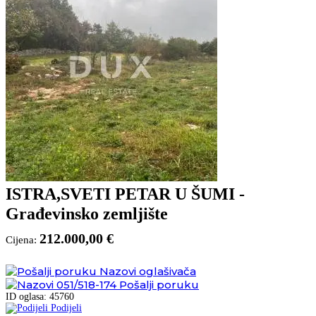
ISTRA,SVETI PETAR U ŠUMI -
Građevinsko zemljište
212.000,00 €
Cijena:
Nazovi oglašivača
051/518-174
Pošalji poruku
ID oglasa: 45760
Podijeli