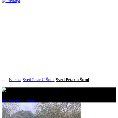
›
Istarska
›
Sveti Petar U Šumi
›
Sveti Petar u Šumi
Ovaj oglas je neaktivan!
pogledaj slične oglase