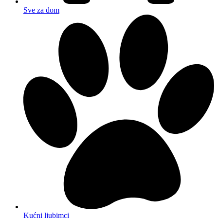
Sve za dom
Kućni ljubimci