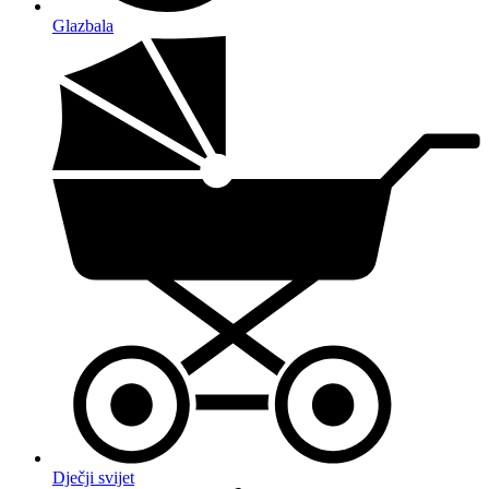
Glazbala
Dječji svijet