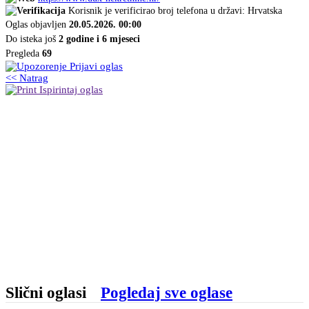
Korisnik je verificirao broj telefona u državi: Hrvatska
Oglas objavljen
20.05.2026. 00:00
Do isteka još
2 godine i 6 mjeseci
Pregleda
69
Prijavi oglas
<< Natrag
Ispirintaj oglas
Slični oglasi
Pogledaj sve oglase