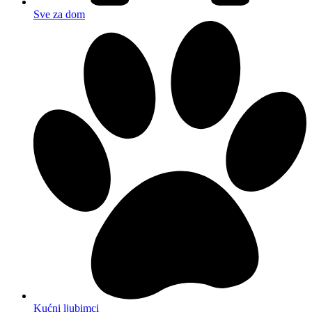
Sve za dom
Kućni ljubimci