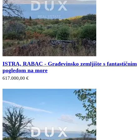
ISTRA, RABAC - Građevinsko zemljište s fantastičnim
pogledom na more
617.000,00 €