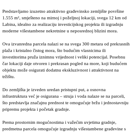
Predstavljamo izuzetno atraktivno građevinsko zemljište površine
1.555 m², smješteno na mirnoj i poželjnoj lokaciji, svega 12 km od
Labina, idealno za realizaciju investicijskog projekta ili izgradnju
moderne višestambene nekretnine u neposrednoj blizini mora.
Ova izvanredna parcela nalazi se na svega 300 metara od prekrasnih
plaža i kristalno čistog mora, što budućim vlasnicima ili
investitorima pruža iznimnu vrijednost i veliki potencijal. Posebnu
čar lokaciji daje otvoren i prekrasan pogled na more, koji budućem
objektu može osigurati dodatnu ekskluzivnost i atraktivnost na
tržištu.
Do zemljišta je izveden uredan pristupni put, a osnovna
infrastruktura već je osigurana – struja i voda nalaze se na parceli,
što predstavlja značajnu prednost te omogućuje bržu i jednostavniju
pripremu projekta i početak gradnje.
Prema prostornim mogućnostima i važećim uvjetima gradnje,
predmetna parcela omogućuje izgradnju višestambene građevine s