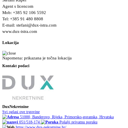
Stefani Kapel
Agent s licencom
Mob: +385 92 106 5592
Tel: +385 91 480 8808
E-mail:
stefani@dux-istra.com
www.dux-istra.com
Lokacija
Napomena: prikazana je točna lokacija
Kontakt podaci
DuxNekretnine
Svi oglasi ove trgovine
51000, Banderovo, Rijeka, Primorsko-goranska, Hrvatska
051/518-174
Pošalji privatnu poruku
https://www.dux-nekretnine.hr/