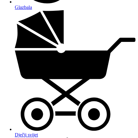
Glazbala
Dječji svijet