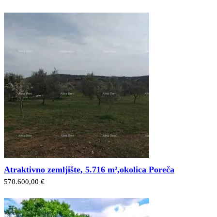
Atraktivno zemljište, 5.716 m²,okolica Poreča
570.600,00 €