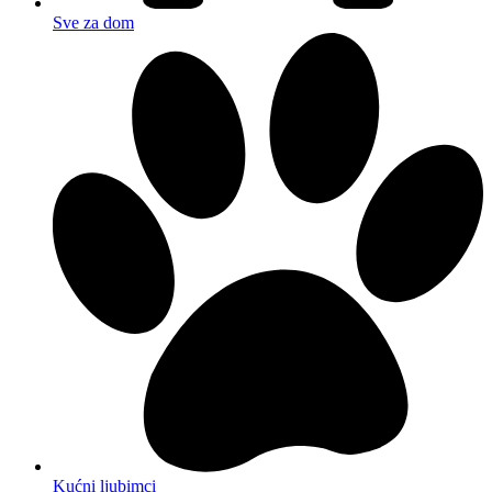
Sve za dom
Kućni ljubimci