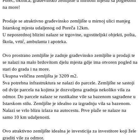
Poreč, okolica, građevinsko zemljište u mirnom mjestu sa pogledom
na more!
Prodaje se atraktivno građevinsko zemljište u mirnoj ulici manjeg
Istarskog mjesta udaljenog od Poreča 12km.
U neposrednoj blizini nalaze se trgovine, ugostiteljski objekti, pošta,
škola, vrtić, ambulanta i apoteka.
Ovo prostrano zemljište je zadnje građevinsko zemljište u prodaji te
se nalazi na malo brdovitom djelu mjesta gdje ima otvoren pogled na
stari do grada i na more.
Ukupna veličina zemljišta je 3209 m2.
Sva potrebna infrastruktura se nalazi do parcele. Zemljište se sastoji
od dvije parcela na kojima je dozvoljena gradnja nekoliko vila za
odmor. Do parcele nalaze se rustikalne vile sa bazenom sagrađene u
Istarskom stilu. Zemljište je idealno za izgradnju vila sa bazenom.
Nalazi se vrlo blizu izlaza na autocestu. Prve plaže se nalaze na
samo 10 km udaljenosti.
Ovo atraktivno zemljište idealna je investicija za investitore koji žele
graditi vile za odmor.