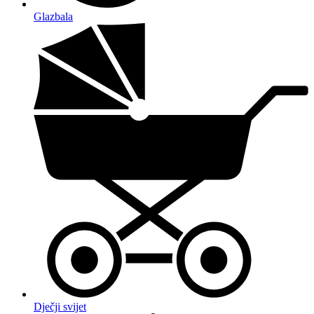
Glazbala
Dječji svijet