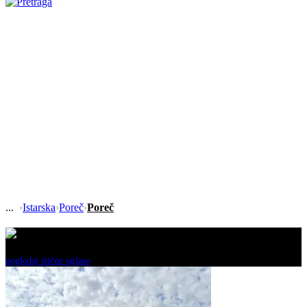
›
Istarska
›
Poreč
›
Poreč
Ovaj oglas je neaktivan!
pogledaj slične oglase