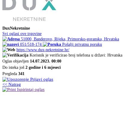
DuxNekretnine
Svi oglasi ove trgovine
51000, Banderovo, Rijeka, Primorsko-goranska, Hrvatska
051/518-174
Pošalji privatnu poruku
https://www.dux-nekretnine.hr/
Korisnik je verificirao broj telefona u državi: Hrvatska
Oglas objavljen
14.07.2023. 00:00
Do isteka još
2 godine i 6 mjeseci
Pregleda
341
Prijavi oglas
<< Natrag
Ispirintaj oglas