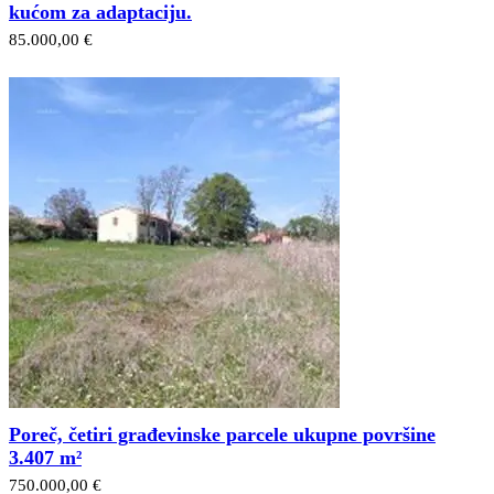
kućom za adaptaciju.
85.000,00 €
Poreč, četiri građevinske parcele ukupne površine
3.407 m²
750.000,00 €