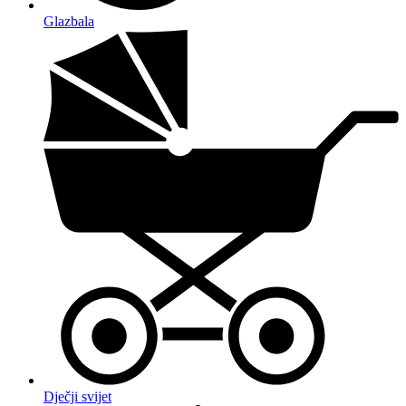
Glazbala
Dječji svijet