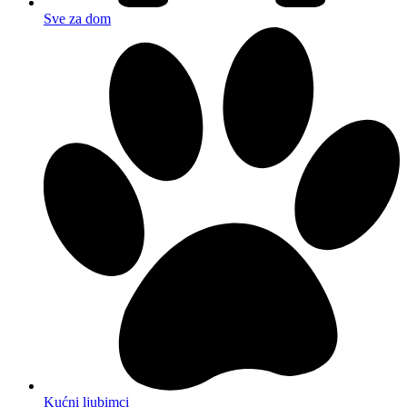
Sve za dom
Kućni ljubimci