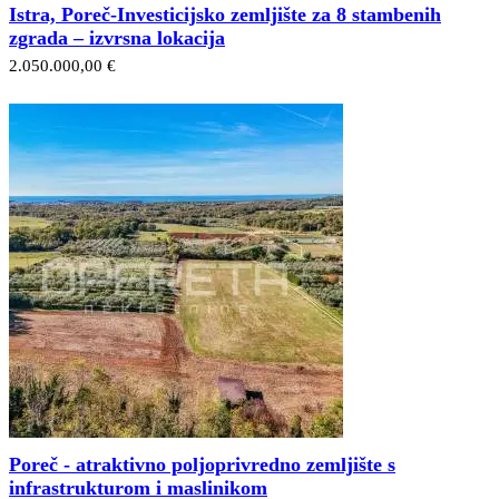
Istra, Poreč-Investicijsko zemljište za 8 stambenih
zgrada – izvrsna lokacija
2.050.000,00 €
Poreč - atraktivno poljoprivredno zemljište s
infrastrukturom i maslinikom