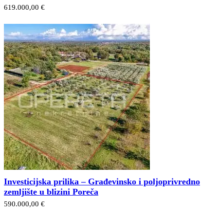
619.000,00 €
Investicijska prilika – Građevinsko i poljoprivredno
zemljište u blizini Poreča
590.000,00 €