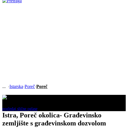
›
Istarska
›
Poreč
›
Poreč
Ovaj oglas je neaktivan!
pogledaj slične oglase
Istra, Poreč okolica- Građevinsko
zemljište s građevinskom dozvolom