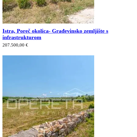
Istra, Poreč okolica- Građevinsko zemljište s
infrastrukturom
207.500,00 €