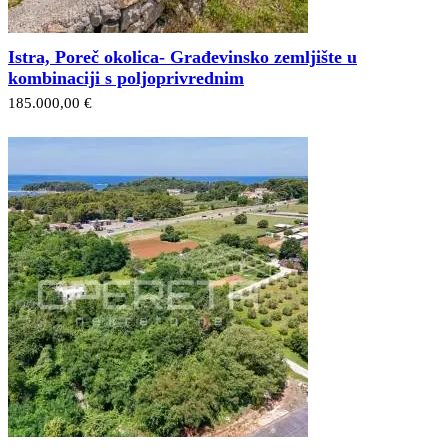
Istra, Poreč okolica- Građevinsko zemljište u
kombinaciji s poljoprivrednim
185.000,00 €