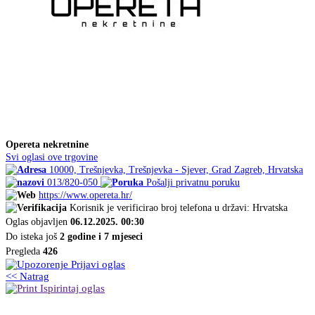
Opereta nekretnine
Svi oglasi ove trgovine
10000, Trešnjevka, Trešnjevka - Sjever, Grad Zagreb, Hrvatska
013/820-050
Pošalji privatnu poruku
https://www.opereta.hr/
Korisnik je verificirao broj telefona u državi: Hrvatska
Oglas objavljen
06.12.2025. 00:30
Do isteka još
2 godine i 7 mjeseci
Pregleda
426
Prijavi oglas
<< Natrag
Ispirintaj oglas