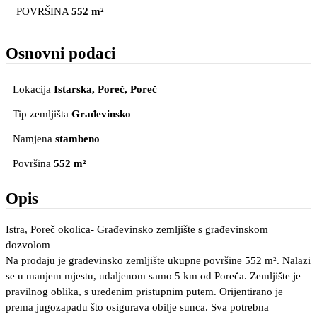
POVRŠINA
552 m²
Osnovni podaci
Lokacija
Istarska, Poreč
, Poreč
Tip zemljišta
Građevinsko
Namjena
stambeno
Površina
552 m²
Opis
Istra, Poreč okolica- Građevinsko zemljište s građevinskom
dozvolom
Na prodaju je građevinsko zemljište ukupne površine 552 m². Nalazi
se u manjem mjestu, udaljenom samo 5 km od Poreča. Zemljište je
pravilnog oblika, s uređenim pristupnim putem. Orijentirano je
prema jugozapadu što osigurava obilje sunca. Sva potrebna