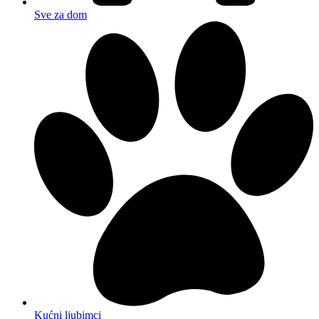
Sve za dom
Kućni ljubimci