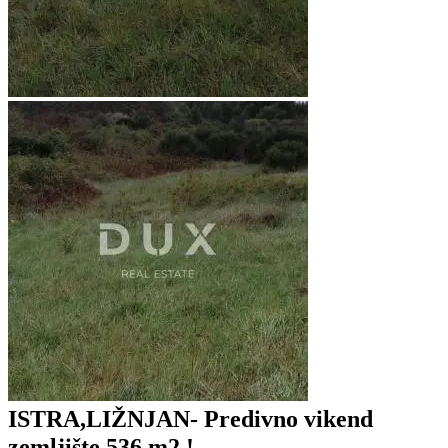
ISTRA,LIŽNJAN- Predivno vikend
zemljište 536 m2 !