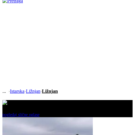
›
Istarska
›
Ližnjan
›
Ližnjan
Ovaj oglas je neaktivan!
pogledaj slične oglase