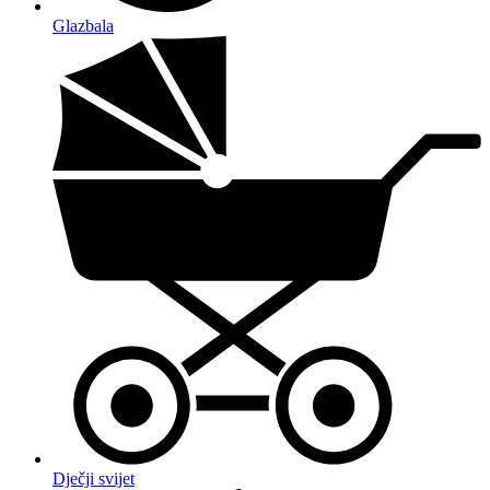
Glazbala
Dječji svijet