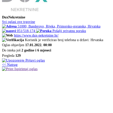
DuxNekretnine
Svi oglasi ove trgovine
51000, Banderovo, Rijeka, Primorsko-goranska, Hrvatska
051/518-174
Pošalji privatnu poruku
https://www.dux-nekretnine.hr/
Korisnik je verificirao broj telefona u državi: Hrvatska
Oglas objavljen
17.01.2022. 00:00
Do isteka još
2 godine i 6 mjeseci
Pregleda
129
Prijavi oglas
<< Natrag
Ispirintaj oglas