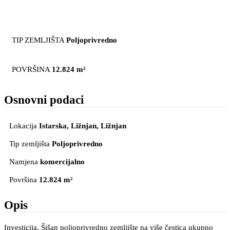
TIP ZEMLJIŠTA
Poljoprivredno
POVRŠINA
12.824 m²
Osnovni podaci
Lokacija
Istarska, Ližnjan
, Ližnjan
Tip zemljišta
Poljoprivredno
Namjena
komercijalno
Površina
12.824 m²
Opis
Investicija, Šišan poljoprivredno zemljište na više čestica ukupno