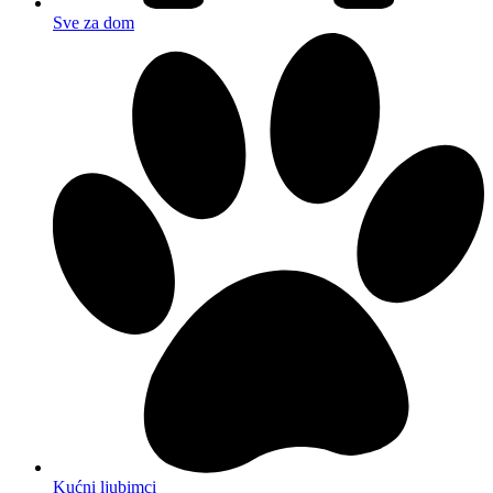
Sve za dom
Kućni ljubimci