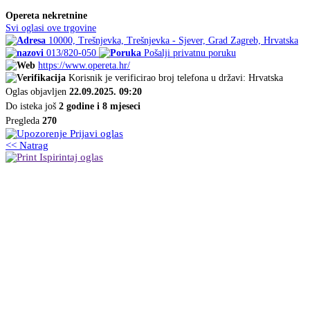
Opereta nekretnine
Svi oglasi ove trgovine
10000, Trešnjevka, Trešnjevka - Sjever, Grad Zagreb, Hrvatska
013/820-050
Pošalji privatnu poruku
https://www.opereta.hr/
Korisnik je verificirao broj telefona u državi: Hrvatska
Oglas objavljen
22.09.2025. 09:20
Do isteka još
2 godine i 8 mjeseci
Pregleda
270
Prijavi oglas
<< Natrag
Ispirintaj oglas