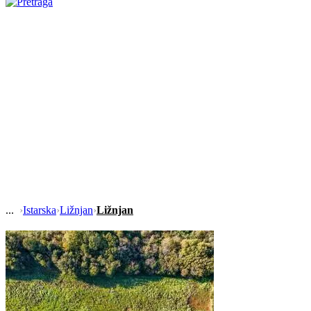
›
Istarska
›
Ližnjan
›
Ližnjan