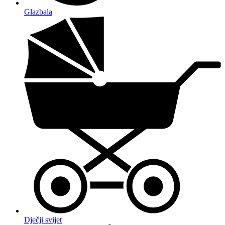
Glazbala
Dječji svijet