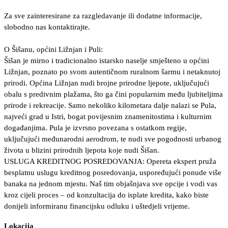
Za sve zainteresirane za razgledavanje ili dodatne informacije,
slobodno nas kontaktirajte.
O Šišanu, općini Ližnjan i Puli:
Šišan je mirno i tradicionalno istarsko naselje smješteno u općini
Ližnjan, poznato po svom autentičnom ruralnom šarmu i netaknutoj
prirodi. Općina Ližnjan nudi brojne prirodne ljepote, uključujući
obalu s predivnim plažama, što ga čini popularnim među ljubiteljima
prirode i rekreacije. Samo nekoliko kilometara dalje nalazi se Pula,
najveći grad u Istri, bogat povijesnim znamenitostima i kulturnim
događanjima. Pula je izvrsno povezana s ostatkom regije,
uključujući međunarodni aerodrom, te nudi sve pogodnosti urbanog
života u blizini prirodnih ljepota koje nudi Šišan.
USLUGA KREDITNOG POSREDOVANJA: Opereta ekspert pruža
besplatnu uslugu kreditnog posredovanja, uspoređujući ponude više
banaka na jednom mjestu. Naš tim objašnjava sve opcije i vodi vas
kroz cijeli proces – od konzultacija do isplate kredita, kako biste
donijeli informiranu financijsku odluku i uštedjeli vrijeme.
Lokacija