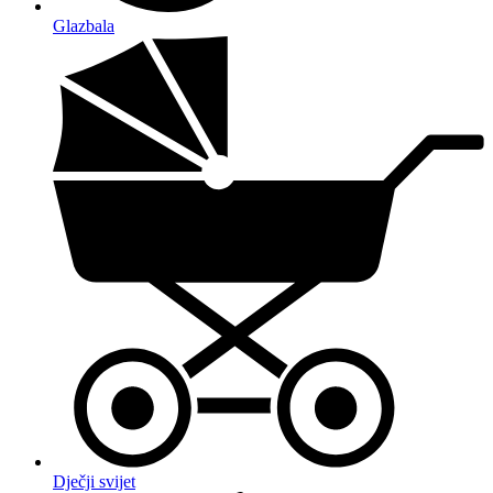
Glazbala
Dječji svijet