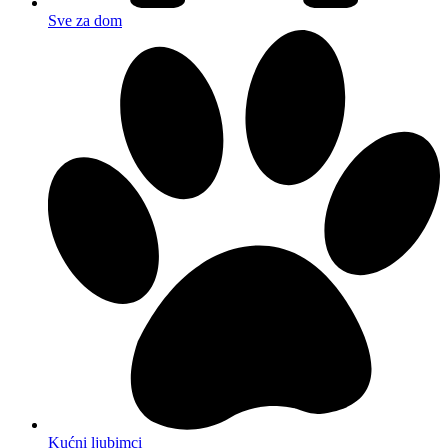
Sve za dom
Kućni ljubimci