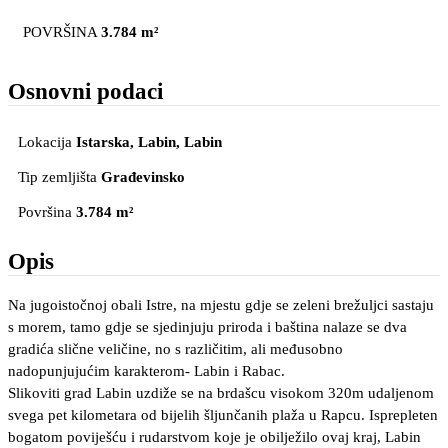
POVRŠINA
3.784 m²
Osnovni podaci
Lokacija
Istarska, Labin
, Labin
Tip zemljišta
Građevinsko
Površina
3.784 m²
Opis
Na jugoistočnoj obali Istre, na mjestu gdje se zeleni brežuljci sastaju
s morem, tamo gdje se sjedinjuju priroda i baština nalaze se dva
gradića slične veličine, no s različitim, ali međusobno
nadopunjujućim karakterom- Labin i Rabac.
Slikoviti grad Labin uzdiže se na brdašcu visokom 320m udaljenom
svega pet kilometara od bijelih šljunčanih plaža u Rapcu. Isprepleten
bogatom poviješću i rudarstvom koje je obilježilo ovaj kraj, Labin