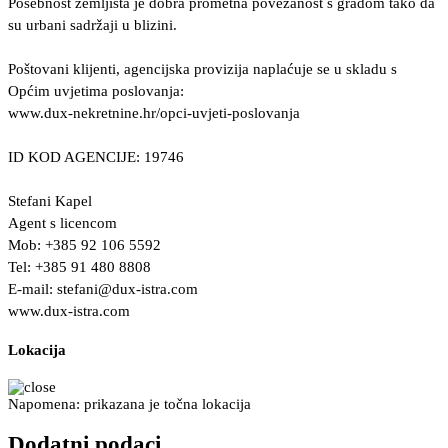
Posebnost zemljišta je dobra prometna povezanost s gradom tako da
su urbani sadržaji u blizini.
Poštovani klijenti, agencijska provizija naplaćuje se u skladu s
Općim uvjetima poslovanja:
www.dux-nekretnine.hr/opci-uvjeti-poslovanja
ID KOD AGENCIJE: 19746
Stefani Kapel
Agent s licencom
Mob: +385 92 106 5592
Tel: +385 91 480 8808
E-mail:
stefani@dux-istra.com
www.dux-istra.com
Lokacija
Napomena: prikazana je točna lokacija
Dodatni podaci