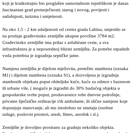
koji je kratkotrajno bio proglašen samostalnom republikom je danas
fascinantan grad proturječnosti; starog i novog, povijesti i
sadašnjosti, turizma i umjetnosti.
Na oko 1,5 - 2 km udaljenosti od centra grada Labina, smjestilo se
na prodaju građevinsko zemljište ukupne površine 3784 m2.
Građevinsko zemljište ima prilaz s asfaltirane ceste, a sva
infrastruktura je u neposrednoj blizini zemljišta. Za potrebe otpadnih
voda potrebna je izgradnja septičke jame.
Namjena zemljišta je dijelom mješovita, pretežito stambena (oznaka
M1) i dijelom stambena (oznaka S1), a dozvoljena je izgradnja
stambenih objekata poput obiteljske kuće, kuće za odmor s bazenom
ili urbane vile, ( moguće je izgraditi do 30% budućeg objekta u
gospodarske svrhe poput, prodavaonice robe dnevne potrošnje,
privatne liječničke ordinacije i/ili ambulante, ili slične namjene koje
dopunjuju stanovanje, ali mu istodobno ne smetaju (osobne
usluge, poslovni prostori, uredi, fitnes, aerobik i sl.).
Zemljište je dovoljno prostrano za gradnju nekoliko objekta.