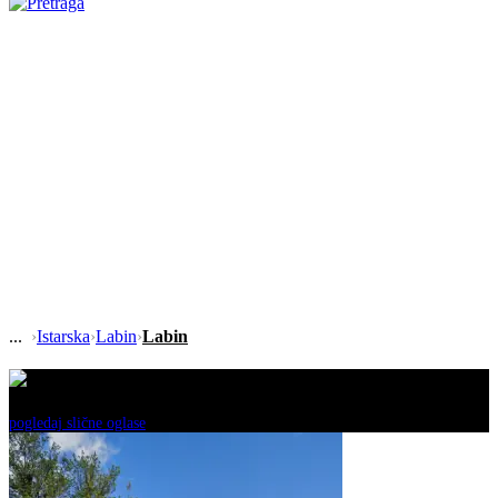
›
Istarska
›
Labin
›
Labin
Ovaj oglas je neaktivan!
pogledaj slične oglase