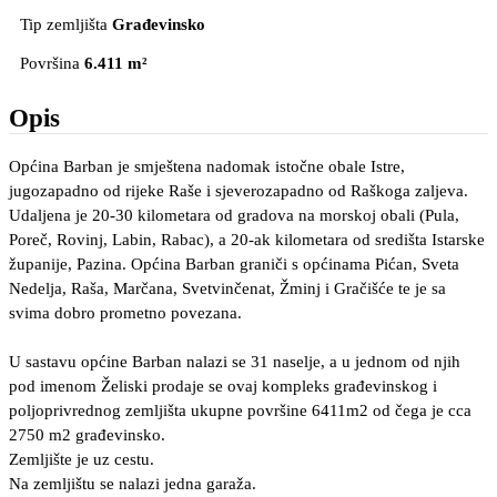
Tip zemljišta
Građevinsko
Površina
6.411 m²
Opis
Općina Barban je smještena nadomak istočne obale Istre,
jugozapadno od rijeke Raše i sjeverozapadno od Raškoga zaljeva.
Udaljena je 20-30 kilometara od gradova na morskoj obali (Pula,
Poreč, Rovinj, Labin, Rabac), a 20-ak kilometara od središta Istarske
županije, Pazina. Općina Barban graniči s općinama Pićan, Sveta
Nedelja, Raša, Marčana, Svetvinčenat, Žminj i Gračišće te je sa
svima dobro prometno povezana.
U sastavu općine Barban nalazi se 31 naselje, a u jednom od njih
pod imenom Želiski prodaje se ovaj kompleks građevinskog i
poljoprivrednog zemljišta ukupne površine 6411m2 od čega je cca
2750 m2 građevinsko.
Zemljište je uz cestu.
Na zemljištu se nalazi jedna garaža.