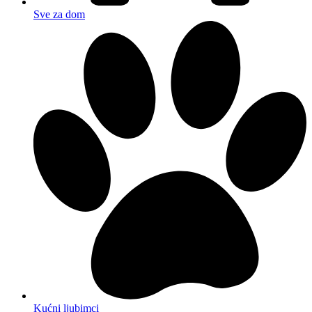
Sve za dom
Kućni ljubimci