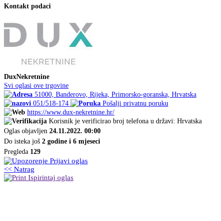
Kontakt podaci
DuxNekretnine
Svi oglasi ove trgovine
51000, Banderovo, Rijeka, Primorsko-goranska, Hrvatska
051/518-174
Pošalji privatnu poruku
https://www.dux-nekretnine.hr/
Korisnik je verificirao broj telefona u državi: Hrvatska
Oglas objavljen
24.11.2022. 00:00
Do isteka još
2 godine i 6 mjeseci
Pregleda
129
Prijavi oglas
<< Natrag
Ispirintaj oglas