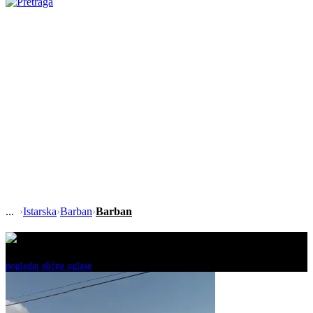
›
Istarska
›
Barban
›
Barban
Ovaj oglas je neaktivan!
pogledaj slične oglase