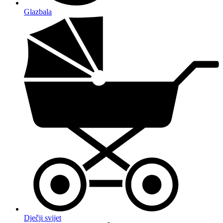
Glazbala
Dječji svijet