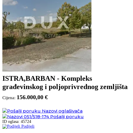
ISTRA,BARBAN - Kompleks
građevinskog i poljoprivrednog zemljišta
156.000,00 €
Cijena:
Nazovi oglašivača
051/518-174
Pošalji poruku
ID oglasa: 45724
Podijeli