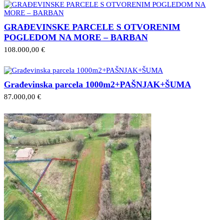
GRAĐEVINSKE PARCELE S OTVORENIM
POGLEDOM NA MORE – BARBAN
108.000,00 €
Građevinska parcela 1000m2+PAŠNJAK+ŠUMA
87.000,00 €