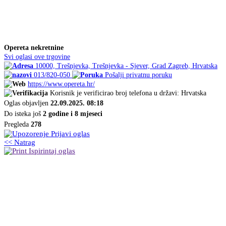
Opereta nekretnine
Svi oglasi ove trgovine
10000, Trešnjevka, Trešnjevka - Sjever, Grad Zagreb, Hrvatska
013/820-050
Pošalji privatnu poruku
https://www.opereta.hr/
Korisnik je verificirao broj telefona u državi: Hrvatska
Oglas objavljen
22.09.2025. 08:18
Do isteka još
2 godine i 8 mjeseci
Pregleda
278
Prijavi oglas
<< Natrag
Ispirintaj oglas