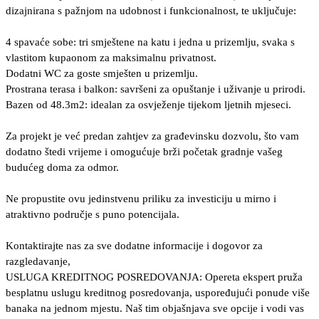
dizajnirana s pažnjom na udobnost i funkcionalnost, te uključuje:
4 spavaće sobe: tri smještene na katu i jedna u prizemlju, svaka s
vlastitom kupaonom za maksimalnu privatnost.
Dodatni WC za goste smješten u prizemlju.
Prostrana terasa i balkon: savršeni za opuštanje i uživanje u prirodi.
Bazen od 48.3m2: idealan za osvježenje tijekom ljetnih mjeseci.
Za projekt je već predan zahtjev za građevinsku dozvolu, što vam
dodatno štedi vrijeme i omogućuje brži početak gradnje vašeg
budućeg doma za odmor.
Ne propustite ovu jedinstvenu priliku za investiciju u mirno i
atraktivno područje s puno potencijala.
Kontaktirajte nas za sve dodatne informacije i dogovor za
razgledavanje,
USLUGA KREDITNOG POSREDOVANJA: Opereta ekspert pruža
besplatnu uslugu kreditnog posredovanja, uspoređujući ponude više
banaka na jednom mjestu. Naš tim objašnjava sve opcije i vodi vas