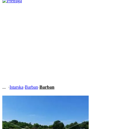
›
Istarska
›
Barban
›
Barban