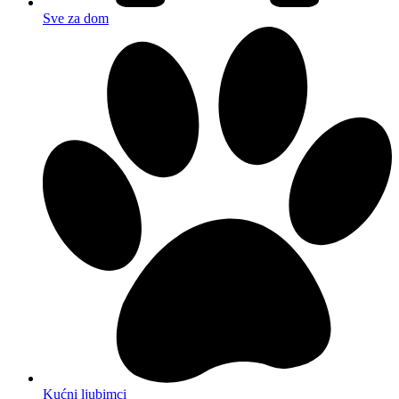
Sve za dom
Kućni ljubimci