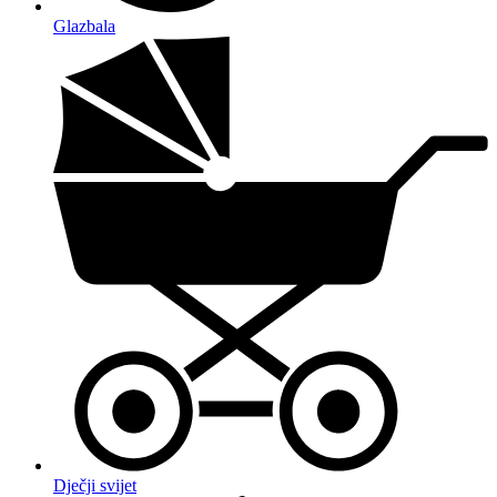
Glazbala
Dječji svijet