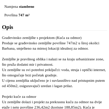
Namjena
stambeno
Površina
747 m²
Opis
Građevinsko zemljište s projektom (Kuća za odmor)
Prodaje se građevinsko zemljište površine 747m2 u široj okolici
Barbana, smješteno na mirnoj lokaciji idealnoj za odmor.
Zemljište je pravilnog oblika i nalazi se na kraju urbanizirane zone,
što pruža dodatni mir i privatnost.
Uz zemljište su svi potrebni priključci: voda, struja i optički internet,
što omogućuje brzi početak gradnje.
U cijenu zemljišta uključeno je i suvlasništvo nad pristupnim putem
od 450m2, osiguravajući uredan i lagan prilaz.
Projekt kuće za odmor
Uz zemljište dolazi i projekt za prekrasnu kuću za odmor na dvije
etaže i neto površine 236,42m2 (korisne 188,85m2). Kuća je