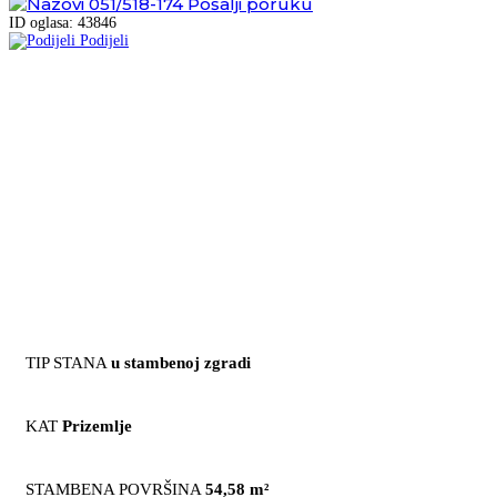
051/518-174
Pošalji poruku
ID oglasa: 43846
Podijeli
TIP STANA
u stambenoj zgradi
KAT
Prizemlje
STAMBENA POVRŠINA
54,58 m²