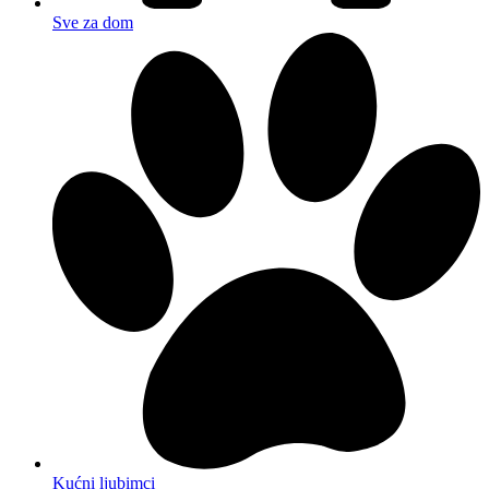
Sve za dom
Kućni ljubimci