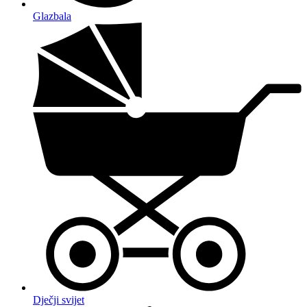
Glazbala
Dječji svijet