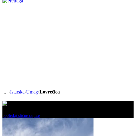
›
Istarska
›
Umag
›
Lovrečica
Ovaj oglas je neaktivan!
pogledaj slične oglase