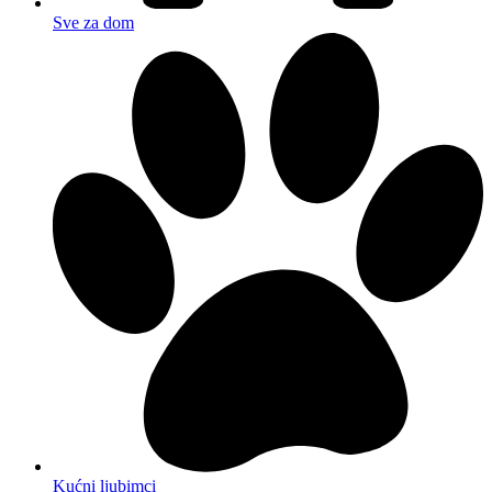
Sve za dom
Kućni ljubimci