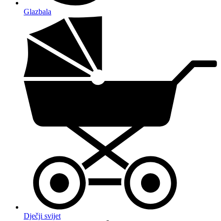
Glazbala
Dječji svijet