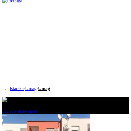
›
Istarska
›
Umag
›
Umag
Ovaj oglas je neaktivan!
pogledaj slične oglase