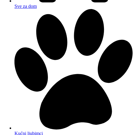
Sve za dom
Kućni ljubimci