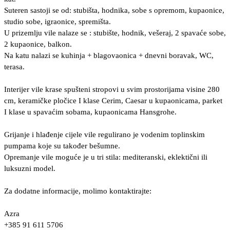
Suteren sastoji se od: stubišta, hodnika, sobe s opremom, kupaonice,
studio sobe, igraonice, spremišta.
U prizemlju vile nalaze se : stubište, hodnik, vešeraj, 2 spavaće sobe,
2 kupaonice, balkon.
Na katu nalazi se kuhinja + blagovaonica + dnevni boravak, WC,
terasa.
Interijer vile krase spušteni stropovi u svim prostorijama visine 280
cm, keramičke pločice I klase Cerim, Caesar u kupaonicama, parket
I klase u spavaćim sobama, kupaonicama Hansgrohe.
Grijanje i hlađenje cijele vile regulirano je vodenim toplinskim
pumpama koje su također bešumne.
Opremanje vile moguće je u tri stila: mediteranski, eklektični ili
luksuzni model.
Za dodatne informacije, molimo kontaktirajte:
Azra
+385 91 611 5706