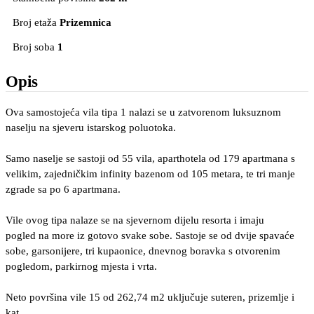
Broj etaža
Prizemnica
Broj soba
1
Opis
Ova samostojeća vila tipa 1 nalazi se u zatvorenom luksuznom
naselju na sjeveru istarskog poluotoka.
Samo naselje se sastoji od 55 vila, aparthotela od 179 apartmana s
velikim, zajedničkim infinity bazenom od 105 metara, te tri manje
zgrade sa po 6 apartmana.
Vile ovog tipa nalaze se na sjevernom dijelu resorta i imaju
pogled na more iz gotovo svake sobe. Sastoje se od dvije spavaće
sobe, garsonijere, tri kupaonice, dnevnog boravka s otvorenim
pogledom, parkirnog mjesta i vrta.
Neto površina vile 15 od 262,74 m2 uključuje suteren, prizemlje i
kat.