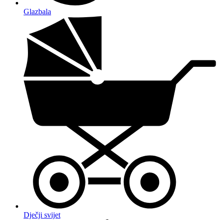
Glazbala
Dječji svijet