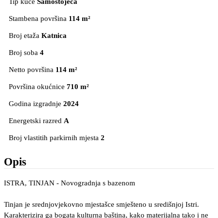
Tip kuće
Samostojeća
Stambena površina
114 m²
Broj etaža
Katnica
Broj soba
4
Netto površina
114 m²
Površina okućnice
710 m²
Godina izgradnje
2024
Energetski razred
A
Broj vlastitih parkirnih mjesta
2
Opis
ISTRA, TINJAN - Novogradnja s bazenom
Tinjan je srednjovjekovno mjestašce smješteno u središnjoj Istri.
Karakterizira ga bogata kulturna baština, kako materijalna tako i ne