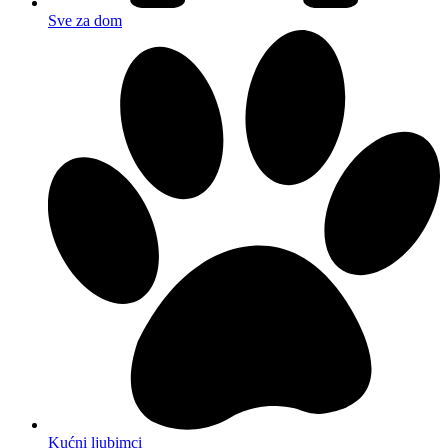
Sve za dom
Kućni ljubimci