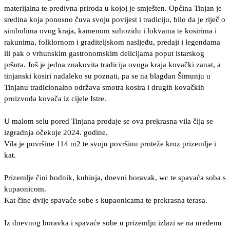
materijalna te predivna priroda u kojoj je smješten. Općina Tinjan je
sredina koja ponosno čuva svoju povijest i tradiciju, bilo da je riječ o
simbolima ovog kraja, kamenom suhozidu i lokvama te kosirima i
rakunima, folklornom i graditeljskom nasljeđu, predaji i legendama
ili pak o vrhunskim gastronomskim delicijama poput istarskog
pršuta. Još je jedna znakovita tradicija ovoga kraja kovački zanat, a
tinjanski kosiri nadaleko su poznati, pa se na blagdan Šimunju u
Tinjanu tradicionalno održava smotra kosira i drugih kovačkih
proizvoda kovača iz cijele Istre.
U malom selu pored Tinjana prodaje se ova prekrasna vila čija se
izgradnja očekuje 2024. godine.
Vila je površine 114 m2 te svoju površinu proteže kroz prizemlje i
kat.
Prizemlje čini hodnik, kuhinja, dnevni boravak, wc te spavaća soba s
kupaonicom.
Kat čine dvije spavaće sobe s kupaonicama te prekrasna terasa.
Iz dnevnog boravka i spavaće sobe u prizemlju izlazi se na uređenu