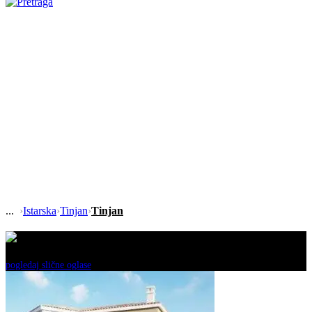
›
Istarska
›
Tinjan
›
Tinjan
Ovaj oglas je neaktivan!
pogledaj slične oglase