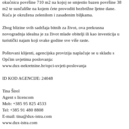
okućnicu površine 710 m2 na kojoj se smjestio bazen površine 38
m2 te sunčalište na kojem ćete provoditi bezbrižne ljetne dane.
Kuća je okružena zelenilom i zasađenim biljkama.
Zbog blizine svih sadržaja bitnih za život, ova prekrasna
novogradnja idealna je za život mlade obitelji ili kao investicija u
turistički najam koji svake godine sve više raste.
Poštovani klijenti, agencijska provizija naplaćuje se u skladu s
Općim uvjetima poslovanja:
www.dux-nekretnine.hr/opci-uvjeti-poslovanja
ID KOD AGENCIJE: 24048
Tina Širol
Agent s licencom
Mob: +385 95 825 4533
Tel: +385 91 480 8808
E-mail:
tina@dux-istra.com
www.dux-istra.com