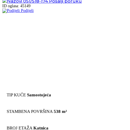
051/518-174
Pošalji poruku
ID oglasa: 45149
Podijeli
TIP KUĆE
Samostojeća
STAMBENA POVRŠINA
538 m²
BROJ ETAŽA
Katnica