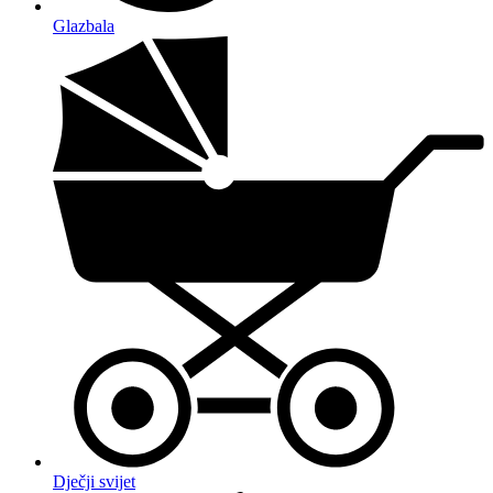
Glazbala
Dječji svijet