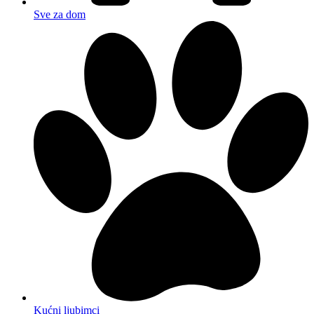
Sve za dom
Kućni ljubimci