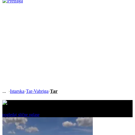
›
Istarska
›
Tar-Vabriga
›
Tar
Ovaj oglas je neaktivan!
pogledaj slične oglase