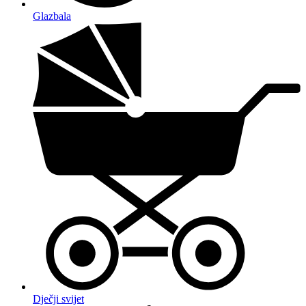
Glazbala
Dječji svijet