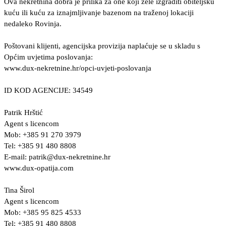
Ova nekretnina dobra je prilika za one koji žele izgraditi obiteljsku
kuću ili kuću za iznajmljivanje bazenom na traženoj lokaciji
nedaleko Rovinja.
Poštovani klijenti, agencijska provizija naplaćuje se u skladu s
Općim uvjetima poslovanja:
www.dux-nekretnine.hr/opci-uvjeti-poslovanja
ID KOD AGENCIJE: 34549
Patrik Hrštić
Agent s licencom
Mob: +385 91 270 3979
Tel: +385 91 480 8808
E-mail:
patrik@dux-nekretnine.hr
www.dux-opatija.com
Tina Širol
Agent s licencom
Mob: +385 95 825 4533
Tel: +385 91 480 8808