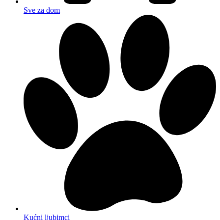
Sve za dom
Kućni ljubimci