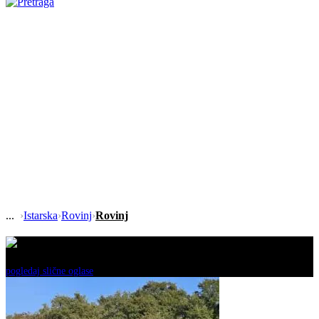
›
Istarska
›
Rovinj
›
Rovinj
Ovaj oglas je neaktivan!
pogledaj slične oglase