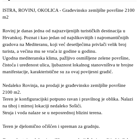
ISTRA, ROVINJ, OKOLICA - Građevinsko zemljište površine 2100
m2
Rovinj je danas jedna od najrazvijenijih turističkih destinacija u
Hrvatskoj. Poznat i kao jedan od najslikovitijih i najromantičnijih
gradova na Mediteranu, koji već desetljećima privlači velik broj
turista, a većina mu se vraća iz godine u godinu.
Ugodna mediteranska klima, pažljivo osmišljene zelene površine,
čistoća i uređenost ulica, ljubaznost lokalnog stanovništva te brojne
manifestacije, karakteristične su za ovaj povijesni gradić.
Nedaleko Rovinja, na prodaji je građevinsko zemljište površine
2100 m2.
Teren je konfiguracijski potpuno ravan i pravilnog je oblika. Nalazi
na tihoj i mirnoj lokaciji nedaleko Sošići.
Struja i voda nalaze se u neposrednoj blizini terena.
Teren je djelomično očišćen i spreman za gradnju.