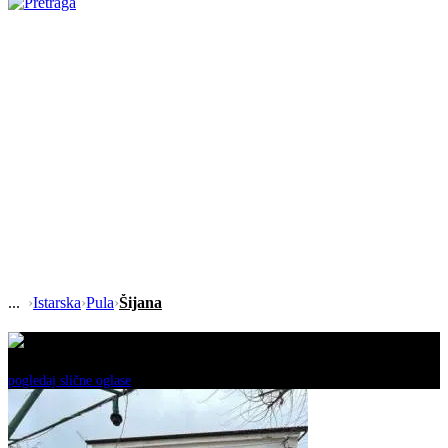
›
Istarska
›
Pula
›
Šijana
Ovaj oglas je neaktivan!
pogledaj slične oglase