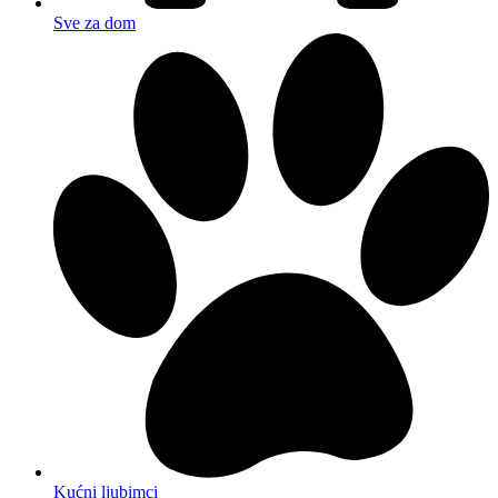
Sve za dom
Kućni ljubimci