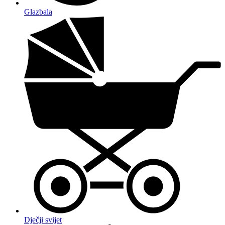
Glazbala
Dječji svijet