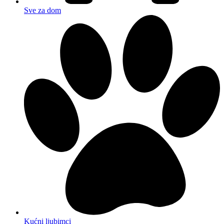
Sve za dom
Kućni ljubimci