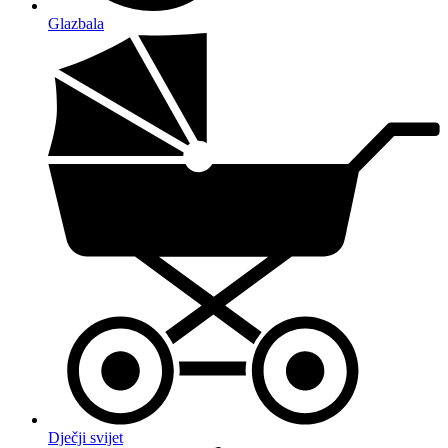
Glazbala
Dječji svijet