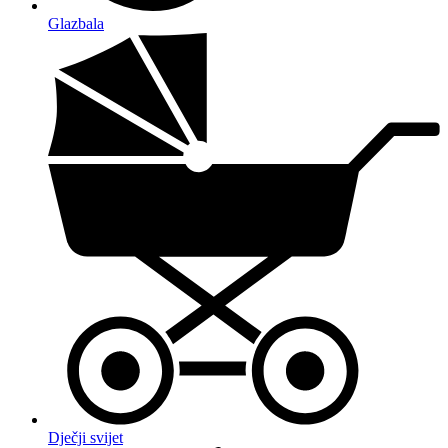
Glazbala
Dječji svijet