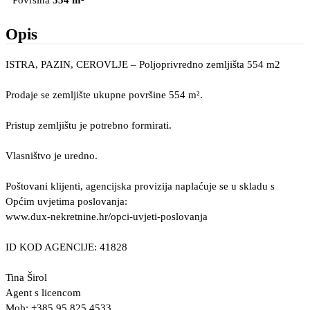
Površina
554 m²
Opis
ISTRA, PAZIN, CEROVLJE – Poljoprivredno zemljišta 554 m2
Prodaje se zemljište ukupne površine 554 m².
Pristup zemljištu je potrebno formirati.
Vlasništvo je uredno.
Poštovani klijenti, agencijska provizija naplaćuje se u skladu s
Općim uvjetima poslovanja:
www.dux-nekretnine.hr/opci-uvjeti-poslovanja
ID KOD AGENCIJE: 41828
Tina Širol
Agent s licencom
Mob: +385 95 825 4533