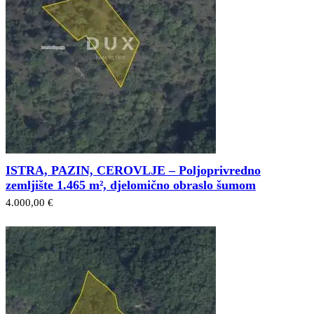
ISTRA, PAZIN, CEROVLJE – Poljoprivredno
zemljište 1.465 m², djelomično obraslo šumom
4.000,00 €