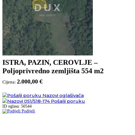
ISTRA, PAZIN, CEROVLJE –
Poljoprivredno zemljišta 554 m2
2.000,00 €
Cijena:
Nazovi oglašivača
051/518-174
Pošalji poruku
ID oglasa: 50544
Podijeli