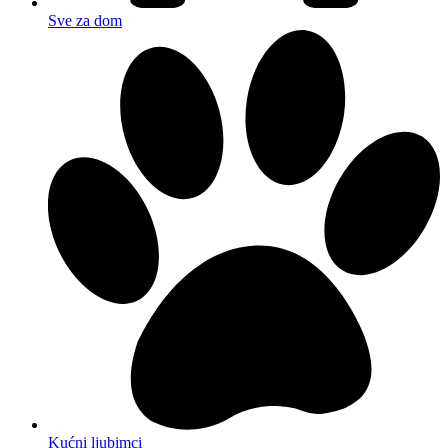
Sve za dom
Kućni ljubimci