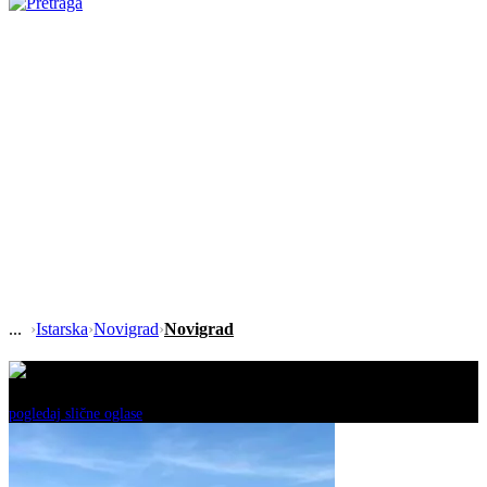
›
Istarska
›
Novigrad
›
Novigrad
Ovaj oglas je neaktivan!
pogledaj slične oglase