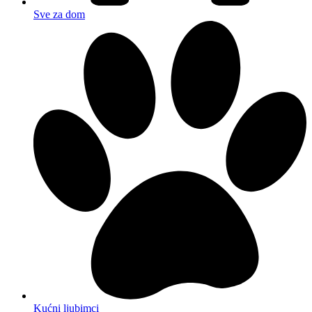
Sve za dom
Kućni ljubimci