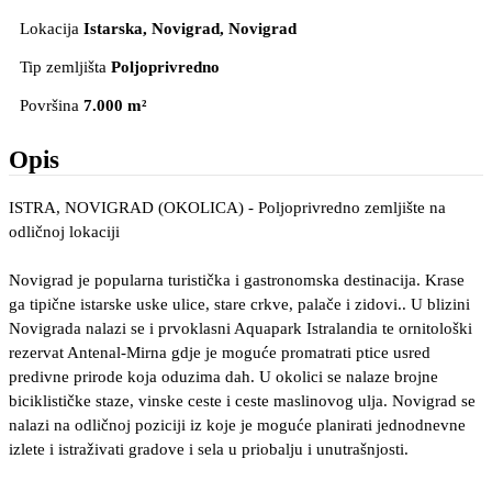
Lokacija
Istarska, Novigrad
, Novigrad
Tip zemljišta
Poljoprivredno
Površina
7.000 m²
Opis
ISTRA, NOVIGRAD (OKOLICA) - Poljoprivredno zemljište na
odličnoj lokaciji
Novigrad je popularna turistička i gastronomska destinacija. Krase
ga tipične istarske uske ulice, stare crkve, palače i zidovi.. U blizini
Novigrada nalazi se i prvoklasni Aquapark Istralandia te ornitološki
rezervat Antenal-Mirna gdje je moguće promatrati ptice usred
predivne prirode koja oduzima dah. U okolici se nalaze brojne
biciklističke staze, vinske ceste i ceste maslinovog ulja. Novigrad se
nalazi na odličnoj poziciji iz koje je moguće planirati jednodnevne
izlete i istraživati gradove i sela u priobalju i unutrašnjosti.