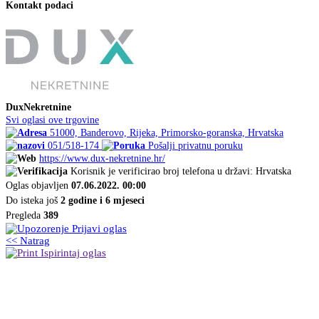
Kontakt podaci
DuxNekretnine
Svi oglasi ove trgovine
51000, Banderovo, Rijeka, Primorsko-goranska, Hrvatska
051/518-174
Pošalji privatnu poruku
https://www.dux-nekretnine.hr/
Korisnik je verificirao broj telefona u državi: Hrvatska
Oglas objavljen
07.06.2022. 00:00
Do isteka još
2 godine i 6 mjeseci
Pregleda
389
Prijavi oglas
<< Natrag
Ispirintaj oglas