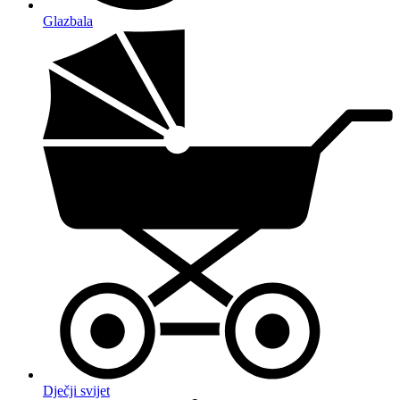
Glazbala
Dječji svijet