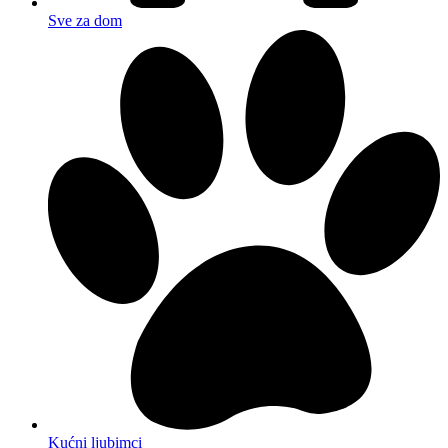
Sve za dom
Kućni ljubimci