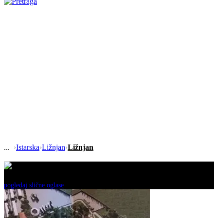
›
Istarska
›
Ližnjan
›
Ližnjan
Ovaj oglas je neaktivan!
pogledaj slične oglase