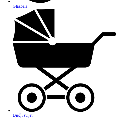
Glazbala
Dječji svijet