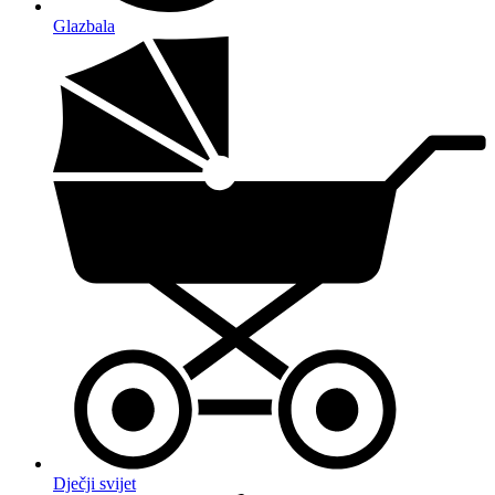
Glazbala
Dječji svijet