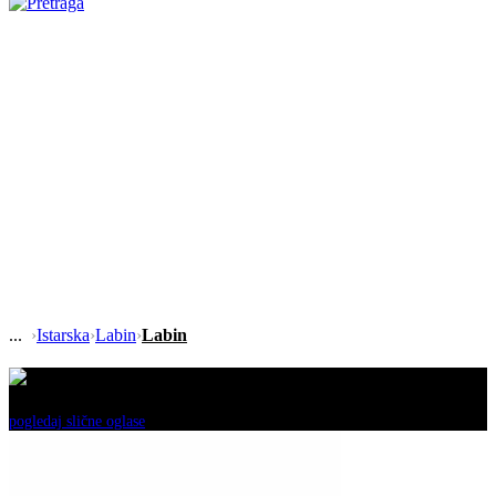
›
Istarska
›
Labin
›
Labin
Ovaj oglas je neaktivan!
pogledaj slične oglase