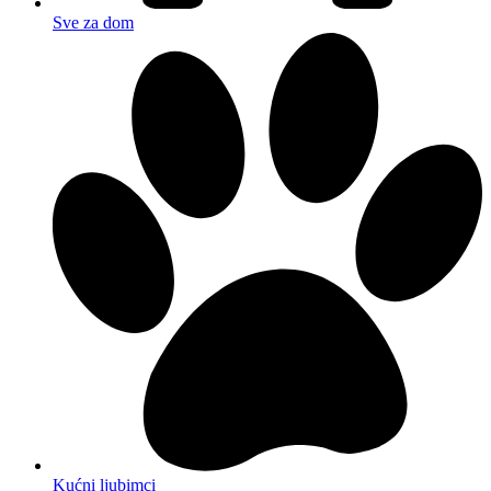
Sve za dom
Kućni ljubimci