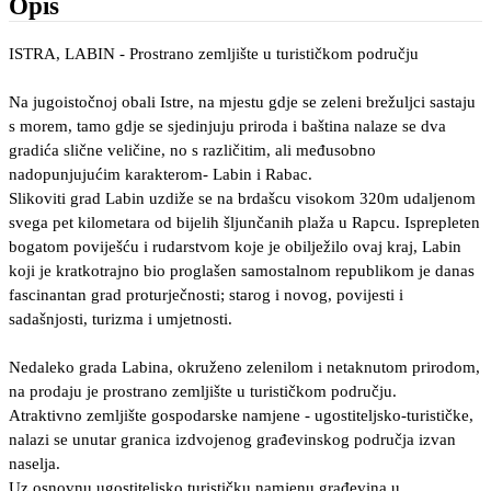
Opis
ISTRA, LABIN - Prostrano zemljište u turističkom području
Na jugoistočnoj obali Istre, na mjestu gdje se zeleni brežuljci sastaju
s morem, tamo gdje se sjedinjuju priroda i baština nalaze se dva
gradića slične veličine, no s različitim, ali međusobno
nadopunjujućim karakterom- Labin i Rabac.
Slikoviti grad Labin uzdiže se na brdašcu visokom 320m udaljenom
svega pet kilometara od bijelih šljunčanih plaža u Rapcu. Isprepleten
bogatom poviješću i rudarstvom koje je obilježilo ovaj kraj, Labin
koji je kratkotrajno bio proglašen samostalnom republikom je danas
fascinantan grad proturječnosti; starog i novog, povijesti i
sadašnjosti, turizma i umjetnosti.
Nedaleko grada Labina, okruženo zelenilom i netaknutom prirodom,
na prodaju je prostrano zemljište u turističkom području.
Atraktivno zemljište gospodarske namjene - ugostiteljsko-turističke,
nalazi se unutar granica izdvojenog građevinskog područja izvan
naselja.
Uz osnovnu ugostiteljsko turističku namjenu građevina u