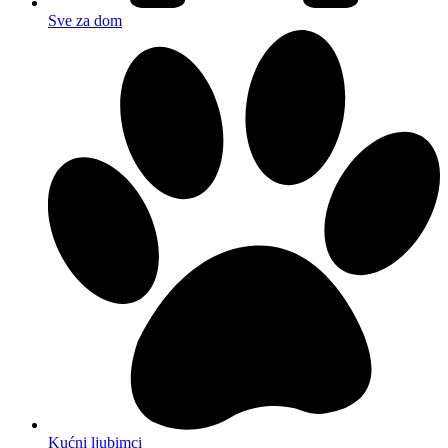
Sve za dom
Kućni ljubimci