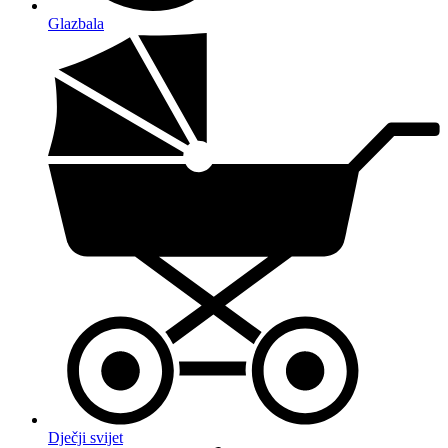
Glazbala
Dječji svijet