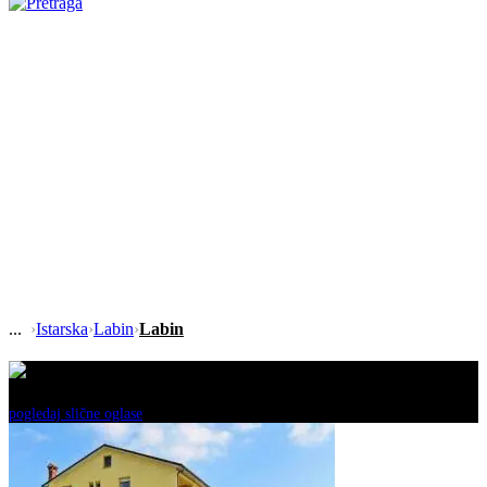
›
Istarska
›
Labin
›
Labin
Ovaj oglas je neaktivan!
pogledaj slične oglase