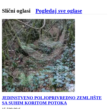
Slični oglasi
Pogledaj sve oglase
JEDINSTVENO POLJOPRIVREDNO ZEMLJIŠTE
SA SUHIM KORITOM POTOKA
15.500,00 €