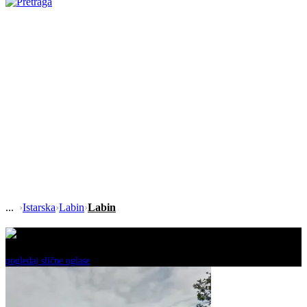
›
Istarska
›
Labin
›
Labin
Ovaj oglas je neaktivan!
pogledaj slične oglase