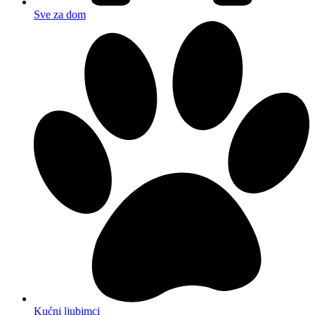
Sve za dom
Kućni ljubimci