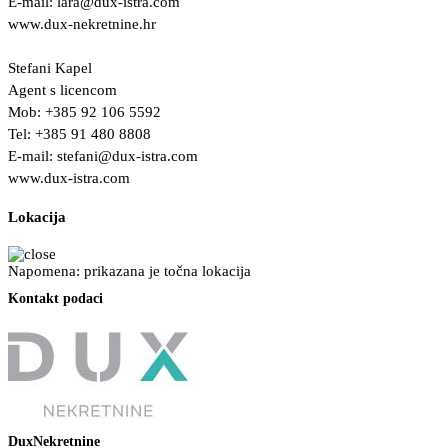
E-mail:
lara@dux-istra.com
www.dux-nekretnine.hr
Stefani Kapel
Agent s licencom
Mob: +385 92 106 5592
Tel: +385 91 480 8808
E-mail:
stefani@dux-istra.com
www.dux-istra.com
Lokacija
Napomena: prikazana je točna lokacija
Kontakt podaci
DuxNekretnine