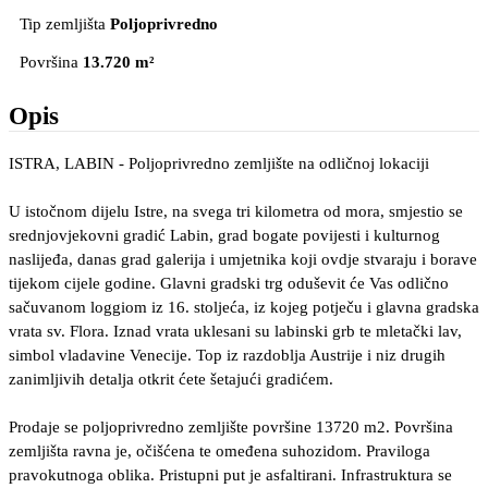
Tip zemljišta
Poljoprivredno
Površina
13.720 m²
Opis
ISTRA, LABIN - Poljoprivredno zemljište na odličnoj lokaciji
U istočnom dijelu Istre, na svega tri kilometra od mora, smjestio se
srednjovjekovni gradić Labin, grad bogate povijesti i kulturnog
naslijeđa, danas grad galerija i umjetnika koji ovdje stvaraju i borave
tijekom cijele godine. Glavni gradski trg oduševit će Vas odlično
sačuvanom loggiom iz 16. stoljeća, iz kojeg potječu i glavna gradska
vrata sv. Flora. Iznad vrata uklesani su labinski grb te mletački lav,
simbol vladavine Venecije. Top iz razdoblja Austrije i niz drugih
zanimljivih detalja otkrit ćete šetajući gradićem.
Prodaje se poljoprivredno zemljište površine 13720 m2. Površina
zemljišta ravna je, očišćena te omeđena suhozidom. Praviloga
pravokutnoga oblika. Pristupni put je asfaltirani. Infrastruktura se