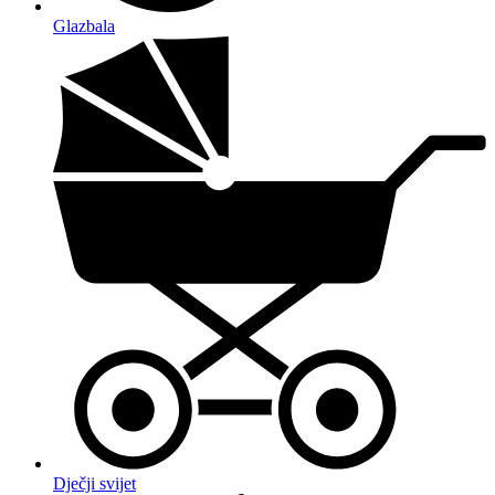
Glazbala
Dječji svijet