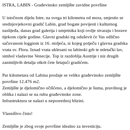
ISTRA, LABIN - Građevinsko zemljište zavidne površine
U istočnom dijelu Istre, na svega tri kilometra od mora, smjestio se
srednjovjekovni gradić Labin, grad bogate povijesti i kulturnog
naslijeđa, danas grad galerija i umjetnika koji ovdje stvaraju i borave
tijekom cijele godine. Glavni gradski trg oduševit će Vas odlično
sačuvanom loggiom iz 16. stoljeća, iz kojeg potječu i glavna gradska
vrata sv. Flora. Iznad vrata uklesani su labinski grb te mletački lav,
simbol vladavine Venecije. Top iz razdoblja Austrije i niz drugih
zanimljivih detalja otkrit ćete šetajući gradićem.
Par kilometara od Labina prodaje se veliko građevinsko zemljište
površine 12.476 m2.
Zemljište je djelomično očišćeno, a djelomično je šuma, pravilnog je
oblika i nalazi se na rubu građevinske zone.
Infrastruktura se nalazi u neposrednoj blizini.
Vlasništvo čisto!
Zemljište je zbog svoje površine idealno za investiciju.