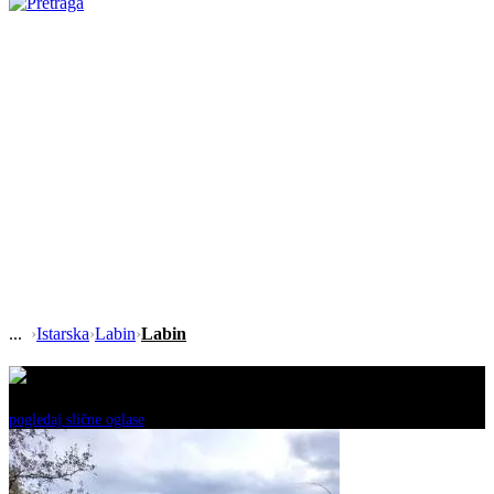
›
Istarska
›
Labin
›
Labin
Ovaj oglas je neaktivan!
pogledaj slične oglase