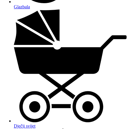
Glazbala
Dječji svijet