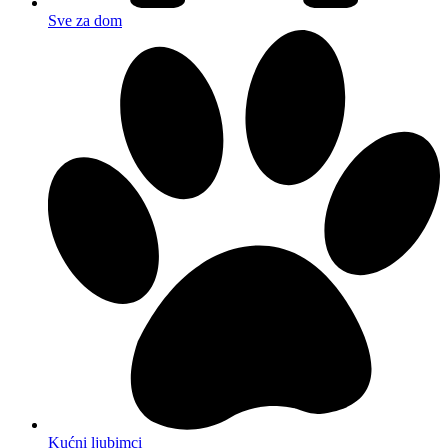
Sve za dom
Kućni ljubimci