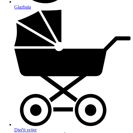
Glazbala
Dječji svijet