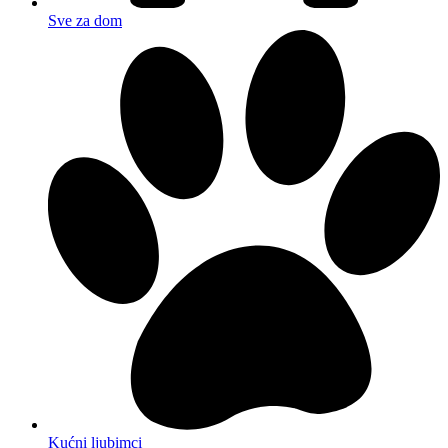
Sve za dom
Kućni ljubimci