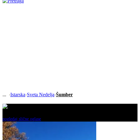
›
Istarska
›
Sveta Nedelja
›
Šumber
Ovaj oglas je neaktivan!
pogledaj slične oglase