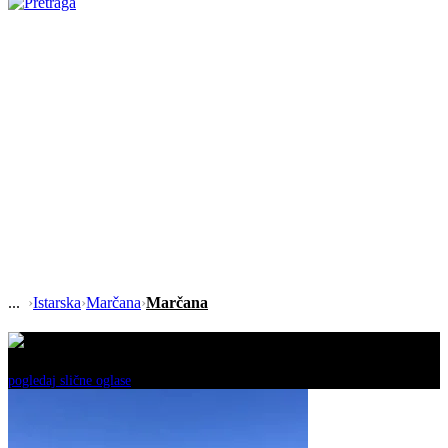
›
Istarska
›
Marčana
›
Marčana
Ovaj oglas je neaktivan!
pogledaj slične oglase