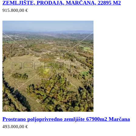
ZEMLJIŠTE, PRODAJA, MARČANA, 22895 M2
915.800,00 €
Prostrano poljoprivredno zemljište 67900m2 Marčana
493.000,00 €