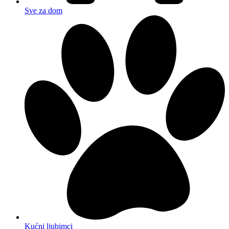
Sve za dom
Kućni ljubimci