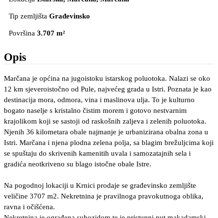
Tip zemljišta
Građevinsko
Površina
3.707 m²
Opis
Marčana je općina na jugoistoku istarskog poluotoka. Nalazi se oko
12 km sjeveroistočno od Pule, najvećeg grada u Istri. Poznata je kao
destinacija mora, odmora, vina i maslinova ulja. To je kulturno
bogato naselje s kristalno čistim morem i gotovo nestvarnim
krajolikom koji se sastoji od raskošnih zaljeva i zelenih poluotoka.
Njenih 36 kilometara obale najmanje je urbanizirana obalna zona u
Istri. Marčana i njena plodna zelena polja, sa blagim brežuljcima koji
se spuštaju do skrivenih kamenitih uvala i samozatajnih sela i
gradića neotkriveno su blago istočne obale Istre.
Na pogodnoj lokaciji u Krnici prodaje se građevinsko zemljište
veličine 3707 m2. Nekretnina je pravilnoga pravokutnoga oblika,
ravna i očišćena.
Nekretnina je ograđena suhozidom te je pristupni put makadamski,