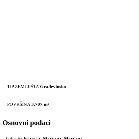
TIP ZEMLJIŠTA
Građevinsko
POVRŠINA
3.707 m²
Osnovni podaci
Lokacija
Istarska, Marčana
, Marčana