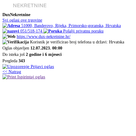
DuxNekretnine
Svi oglasi ove trgovine
51000, Banderovo, Rijeka, Primorsko-goranska, Hrvatska
051/518-174
Pošalji privatnu poruku
https://www.dux-nekretnine.hr/
Korisnik je verificirao broj telefona u državi: Hrvatska
Oglas objavljen
12.07.2023. 00:00
Do isteka još
2 godine i 6 mjeseci
Pregleda
343
Prijavi oglas
<< Natrag
Ispirintaj oglas