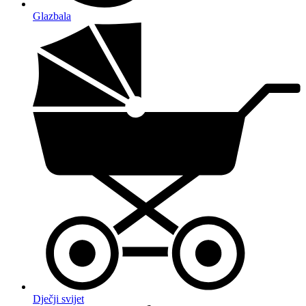
Glazbala
Dječji svijet