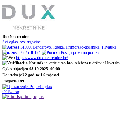
DuxNekretnine
Svi oglasi ove trgovine
51000, Banderovo, Rijeka, Primorsko-goranska, Hrvatska
051/518-174
Pošalji privatnu poruku
https://www.dux-nekretnine.hr/
Korisnik je verificirao broj telefona u državi: Hrvatska
Oglas objavljen
08.10.2025. 00:00
Do isteka još
2 godine i 6 mjeseci
Pregleda
189
Prijavi oglas
<< Natrag
Ispirintaj oglas