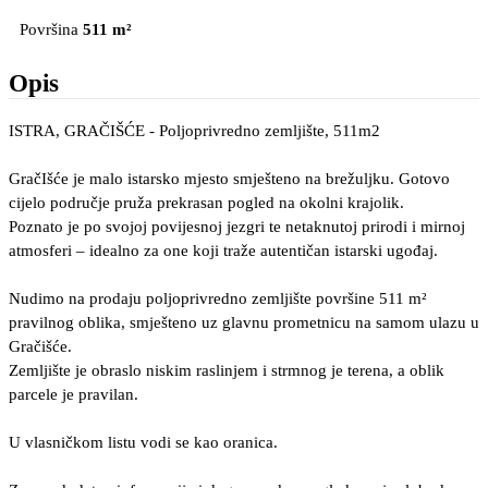
Površina
511 m²
Opis
ISTRA, GRAČIŠĆE - Poljoprivredno zemljište, 511m2
GračIšće je malo istarsko mjesto smješteno na brežuljku. Gotovo
cijelo područje pruža prekrasan pogled na okolni krajolik.
Poznato je po svojoj povijesnoj jezgri te netaknutoj prirodi i mirnoj
atmosferi – idealno za one koji traže autentičan istarski ugođaj.
Nudimo na prodaju poljoprivredno zemljište površine 511 m²
pravilnog oblika, smješteno uz glavnu prometnicu na samom ulazu u
Gračišće.
Zemljište je obraslo niskim raslinjem i strmnog je terena, a oblik
parcele je pravilan.
U vlasničkom listu vodi se kao oranica.