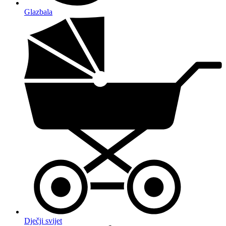
Glazbala
Dječji svijet