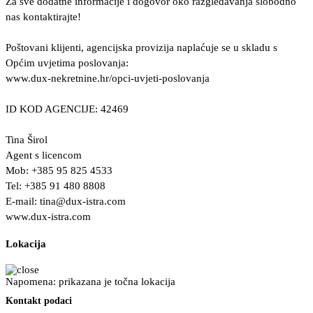
Za sve dodatne informacije i dogovor oko razgledavanja slobodno
nas kontaktirajte!
Poštovani klijenti, agencijska provizija naplaćuje se u skladu s
Općim uvjetima poslovanja:
www.dux-nekretnine.hr/opci-uvjeti-poslovanja
ID KOD AGENCIJE: 42469
Tina Širol
Agent s licencom
Mob: +385 95 825 4533
Tel: +385 91 480 8808
E-mail:
tina@dux-istra.com
www.dux-istra.com
Lokacija
Napomena: prikazana je točna lokacija
Kontakt podaci