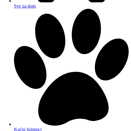
Sve za dom
Kućni ljubimci