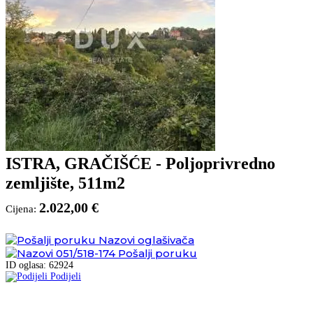
ISTRA, GRAČIŠĆE - Poljoprivredno
zemljište, 511m2
2.022,00 €
Cijena:
Nazovi oglašivača
051/518-174
Pošalji poruku
ID oglasa: 62924
Podijeli