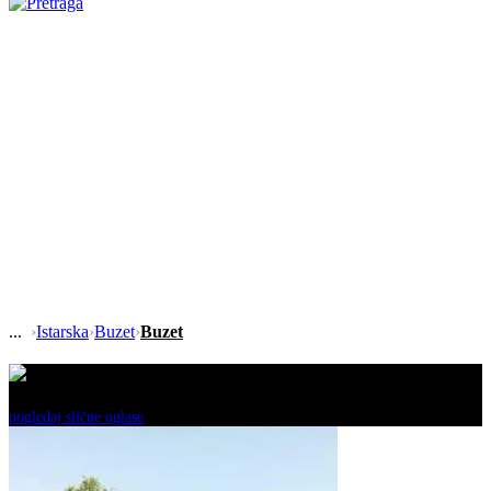
›
Istarska
›
Buzet
›
Buzet
Ovaj oglas je neaktivan!
pogledaj slične oglase