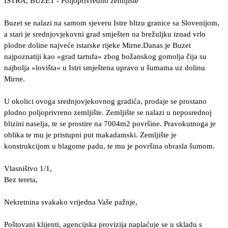
ISTRA, BUZET - Poljoprivredno zemljište
Buzet se nalazi na samom sjeveru Istre blizu granice sa Slovenijom,
a stari je srednjovjekovni grad smješten na brežuljku iznad vrlo
plodne doline najveće istarske rijeke Mirne.Danas je Buzet
najpoznatiji kao »grad tartufa« zbog božanskog gomolja čija su
najbolja »lovišta« u Istri smještena upravo u šumama uz dolinu
Mirne.
U okolici ovoga srednjovjekovnog gradića, prodaje se prostano
plodno poljoprivreno zemljište. Zemljište se nalazi u neposrednoj
blizini naselja, te se prostire na 7004m2 površine. Pravokutnoga je
oblika te mu je pristupni put makadamski. Zemljište je
konstrukcijom u blagome padu, te mu je površina obrasla šumom.
Vlasništvo 1/1,
Bez tereta,
Nekretnina svakako vrijedna Vaše pažnje,
Poštovani klijenti, agencijska provizija naplaćuje se u skladu s