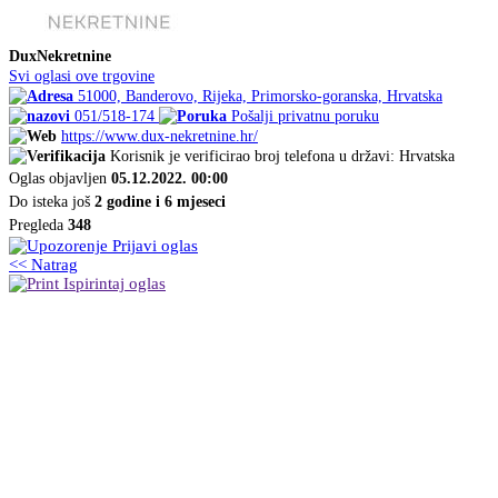
DuxNekretnine
Svi oglasi ove trgovine
51000, Banderovo, Rijeka, Primorsko-goranska, Hrvatska
051/518-174
Pošalji privatnu poruku
https://www.dux-nekretnine.hr/
Korisnik je verificirao broj telefona u državi: Hrvatska
Oglas objavljen
05.12.2022. 00:00
Do isteka još
2 godine i 6 mjeseci
Pregleda
348
Prijavi oglas
<< Natrag
Ispirintaj oglas