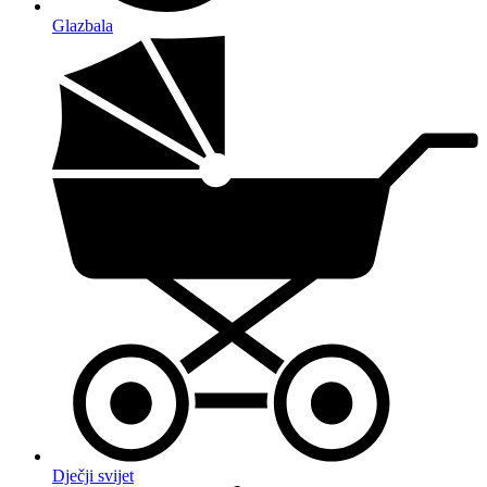
Glazbala
Dječji svijet