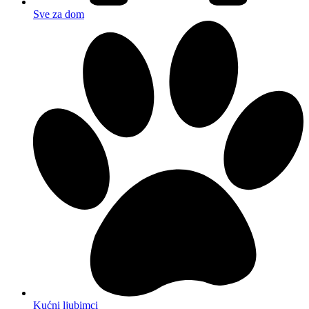
Sve za dom
Kućni ljubimci