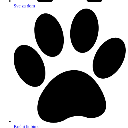
Sve za dom
Kućni ljubimci