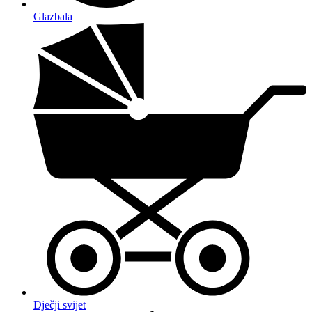
Glazbala
Dječji svijet