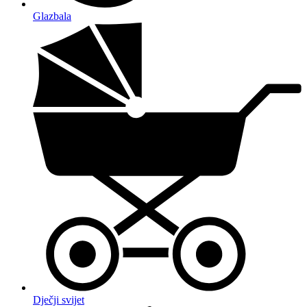
Glazbala
Dječji svijet