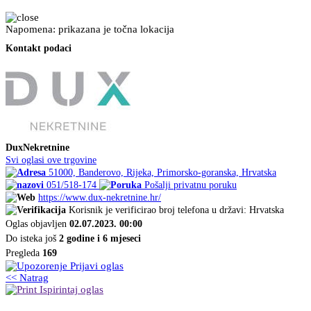
Napomena: prikazana je točna lokacija
Kontakt podaci
DuxNekretnine
Svi oglasi ove trgovine
51000, Banderovo, Rijeka, Primorsko-goranska, Hrvatska
051/518-174
Pošalji privatnu poruku
https://www.dux-nekretnine.hr/
Korisnik je verificirao broj telefona u državi: Hrvatska
Oglas objavljen
02.07.2023. 00:00
Do isteka još
2 godine i 6 mjeseci
Pregleda
169
Prijavi oglas
<< Natrag
Ispirintaj oglas