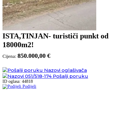
ISTA,TINJAN- turističi punkt od
18000m2!
850.000,00 €
Cijena:
Nazovi oglašivača
051/518-174
Pošalji poruku
ID oglasa: 44818
Podijeli