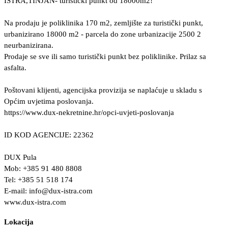
ISTRA,TINJAN- turistički punkt od 18000m2!
Na prodaju je poliklinika 170 m2, zemljište za turistički punkt,
urbanizirano 18000 m2 - parcela do zone urbanizacije 2500 2
neurbanizirana.
Prodaje se sve ili samo turistički punkt bez poliklinike. Prilaz sa
asfalta.
Poštovani klijenti, agencijska provizija se naplaćuje u skladu s
Općim uvjetima poslovanja.
https://www.dux-nekretnine.hr/opci-uvjeti-poslovanja
ID KOD AGENCIJE: 22362
DUX Pula
Mob: +385 91 480 8808
Tel: +385 51 518 174
E-mail:
info@dux-istra.com
www.dux-istra.com
Lokacija