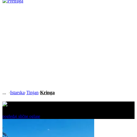
›
Istarska
›
Tinjan
›
Kringa
Ovaj oglas je neaktivan!
pogledaj slične oglase