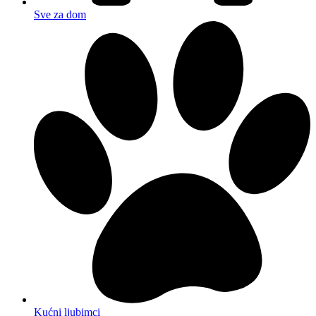
Sve za dom
Kućni ljubimci