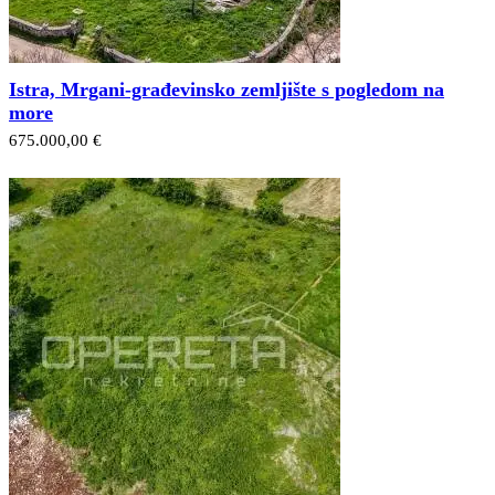
Istra, Mrgani-građevinsko zemljište s pogledom na
more
675.000,00 €