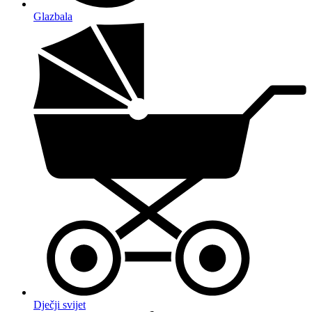
Glazbala
Dječji svijet