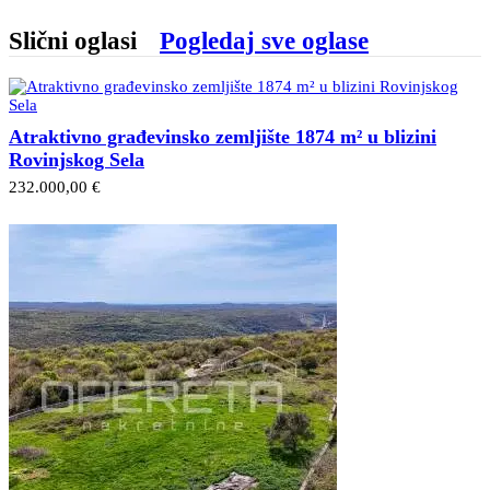
Slični oglasi
Pogledaj sve oglase
Atraktivno građevinsko zemljište 1874 m² u blizini
Rovinjskog Sela
232.000,00 €