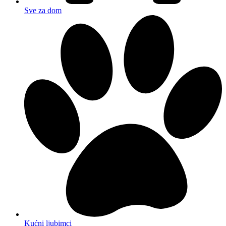
Sve za dom
Kućni ljubimci