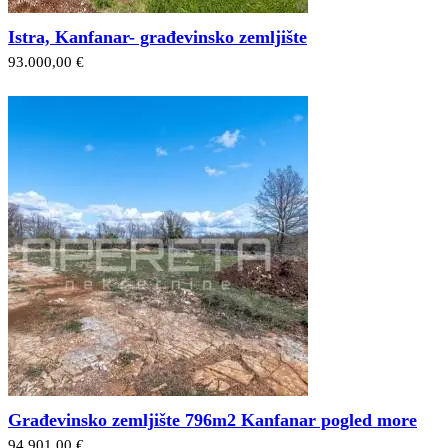
Istra, Kanfanar- građevinsko zemljište
93.000,00 €
Građevinsko zemljište 796m2 Kanfanar pogled more
94.901,00 €