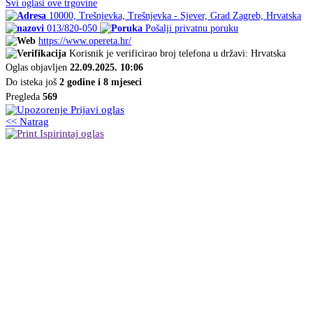
Svi oglasi ove trgovine
10000, Trešnjevka, Trešnjevka - Sjever, Grad Zagreb, Hrvatska
013/820-050
Pošalji privatnu poruku
https://www.opereta.hr/
Korisnik je verificirao broj telefona u državi: Hrvatska
Oglas objavljen
22.09.2025. 10:06
Do isteka još
2 godine i 8 mjeseci
Pregleda
569
Prijavi oglas
<< Natrag
Ispirintaj oglas