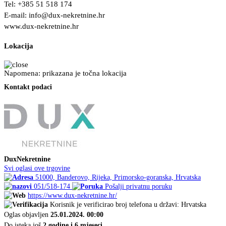
Tel: +385 51 518 174
E-mail:
info@dux-nekretnine.hr
www.dux-nekretnine.hr
Lokacija
Napomena: prikazana je točna lokacija
Kontakt podaci
DuxNekretnine
Svi oglasi ove trgovine
51000, Banderovo, Rijeka, Primorsko-goranska, Hrvatska
051/518-174
Pošalji privatnu poruku
https://www.dux-nekretnine.hr/
Korisnik je verificirao broj telefona u državi: Hrvatska
Oglas objavljen
25.01.2024. 00:00
Do isteka još
2 godine i 6 mjeseci