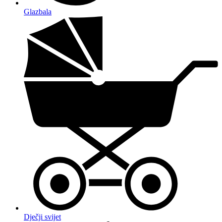
Glazbala
Dječji svijet