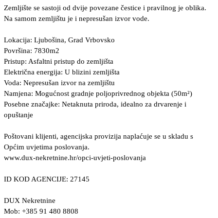
Zemljište se sastoji od dvije povezane čestice i pravilnog je oblika.
Na samom zemljištu je i nepresušan izvor vode.
Lokacija: Ljubošina, Grad Vrbovsko
Površina: 7830m2
Pristup: Asfaltni pristup do zemljišta
Električna energija: U blizini zemljišta
Voda: Nepresušan izvor na zemljištu
Namjena: Mogućnost gradnje poljoprivrednog objekta (50m²)
Posebne značajke: Netaknuta priroda, idealno za drvarenje i
opuštanje
Poštovani klijenti, agencijska provizija naplaćuje se u skladu s
Općim uvjetima poslovanja.
www.dux-nekretnine.hr/opci-uvjeti-poslovanja
ID KOD AGENCIJE: 27145
DUX Nekretnine
Mob: +385 91 480 8808