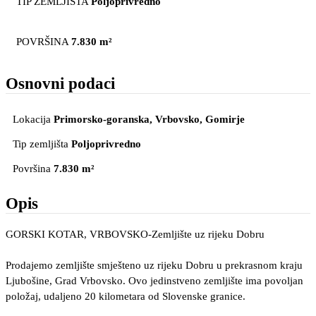
TIP ZEMLJIŠTA
Poljoprivredno
POVRŠINA
7.830 m²
Osnovni podaci
Lokacija
Primorsko-goranska, Vrbovsko
, Gomirje
Tip zemljišta
Poljoprivredno
Površina
7.830 m²
Opis
GORSKI KOTAR, VRBOVSKO-Zemljište uz rijeku Dobru
Prodajemo zemljište smješteno uz rijeku Dobru u prekrasnom kraju
Ljubošine, Grad Vrbovsko. Ovo jedinstveno zemljište ima povoljan
položaj, udaljeno 20 kilometara od Slovenske granice.