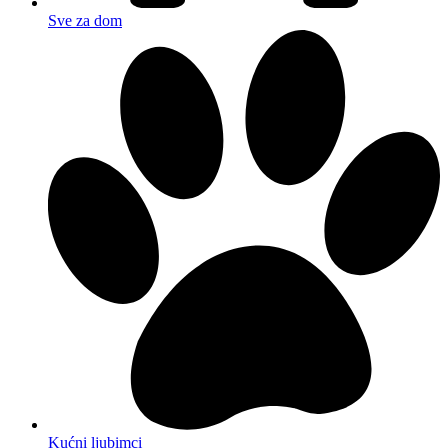
Sve za dom
Kućni ljubimci