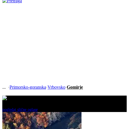
›
Primorsko-goranska
›
Vrbovsko
›
Gomirje
Ovaj oglas je neaktivan!
pogledaj slične oglase