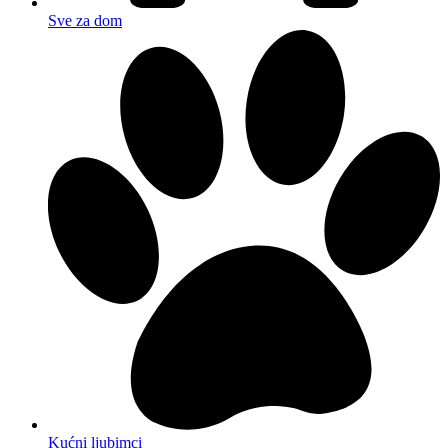
Sve za dom
Kućni ljubimci