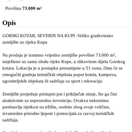
Površina
73.000 m²
Opis
GORSKI KOTAR, SEVERIN NA KUPI -Veliko građevinsko
zemljište uz rijeku Kupu
Na prodaju je iznimno vrijedno zemljište površine 73.000 m²,
smješteno uz samu obalu rijeke Kupe, u slikovitom dijelu Gorskog
kotara. Lokacija je u postupku prenamjene u T1 zonu, čime će se
omogućiti gradnja turističkih objekata poput hotela, kampova,
ugostiteljskih objekata ili sadržaja za sport i rekreaciju.
Zemljište posjeduje pristupni put i priključak struje, što ga čini
atraktivnim za neposrednu investiciju. Ovakva nekretnina
predstavlja rijetkost na tržištu, osobito zbog svoje veličine,
izvanredne prirodne ljepote i potencijala za razvoj turističkih
sadržaja.