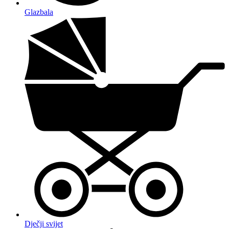
Glazbala
Dječji svijet