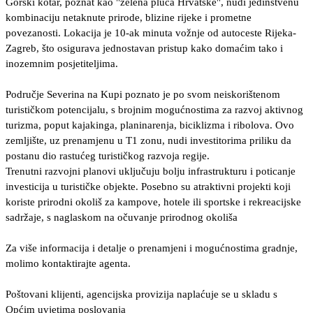
Gorski kotar, poznat kao "zelena pluća Hrvatske", nudi jedinstvenu
kombinaciju netaknute prirode, blizine rijeke i prometne
povezanosti. Lokacija je 10-ak minuta vožnje od autoceste Rijeka-
Zagreb, što osigurava jednostavan pristup kako domaćim tako i
inozemnim posjetiteljima.
Područje Severina na Kupi poznato je po svom neiskorištenom
turističkom potencijalu, s brojnim mogućnostima za razvoj aktivnog
turizma, poput kajakinga, planinarenja, biciklizma i ribolova. Ovo
zemljište, uz prenamjenu u T1 zonu, nudi investitorima priliku da
postanu dio rastućeg turističkog razvoja regije.
Trenutni razvojni planovi uključuju bolju infrastrukturu i poticanje
investicija u turističke objekte. Posebno su atraktivni projekti koji
koriste prirodni okoliš za kampove, hotele ili sportske i rekreacijske
sadržaje, s naglaskom na očuvanje prirodnog okoliša
Za više informacija i detalje o prenamjeni i mogućnostima gradnje,
molimo kontaktirajte agenta.
Poštovani klijenti, agencijska provizija naplaćuje se u skladu s
Općim uvjetima poslovanja