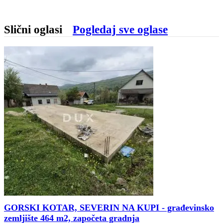
Slični oglasi
Pogledaj sve oglase
GORSKI KOTAR, SEVERIN NA KUPI - građevinsko
zemljište 464 m2, započeta gradnja