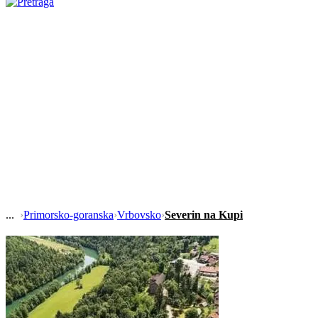
›
Primorsko-goranska
›
Vrbovsko
›
Severin na Kupi