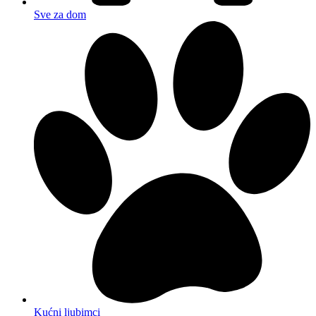
Sve za dom
Kućni ljubimci