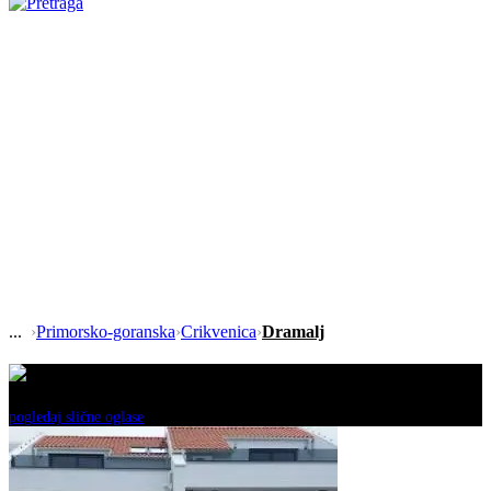
›
Primorsko-goranska
›
Crikvenica
›
Dramalj
Ovaj oglas je neaktivan!
pogledaj slične oglase