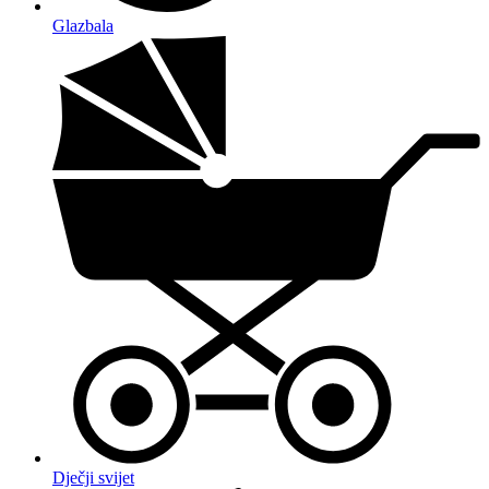
Glazbala
Dječji svijet